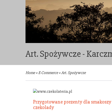
Art. Spożywcze - Karc
Home
»
E-Commerce
»
Art. Spożywcze
Przygotowane prezenty dla smakoszy
czekolady