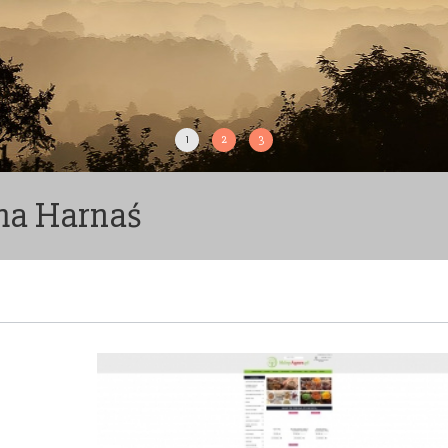
1
2
3
zma Harnaś