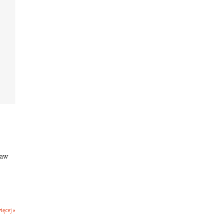
kaw
ięcej »