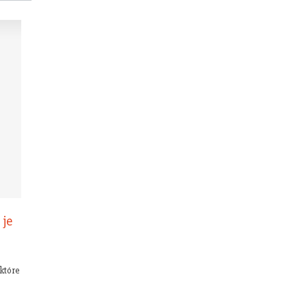
 je
które