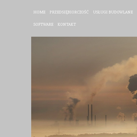
HOME
PRZEDSIĘBIORCZOŚĆ
USŁUGI BUDOWLANE
SOFTWARE
KONTAKT