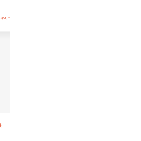
ięcej »
ą