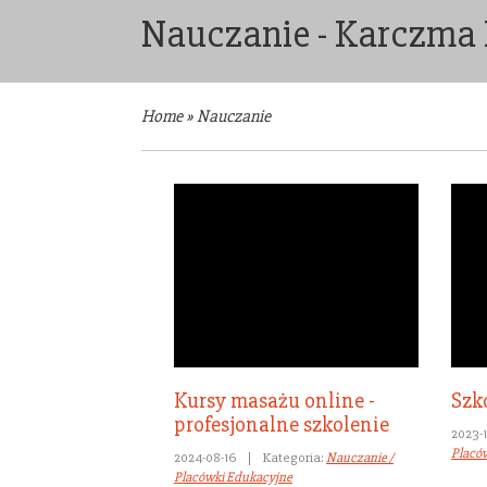
Nauczanie - Karczma
Home
»
Nauczanie
Kursy masażu online -
Szko
profesjonalne szkolenie
2023-1
Placó
2024-08-16
|
Kategoria:
Nauczanie /
Placówki Edukacyjne