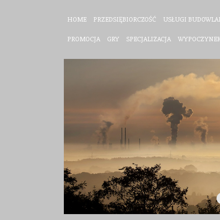
HOME
PRZEDSIĘBIORCZOŚĆ
USŁUGI BUDOWLA
PROMOCJA
GRY
SPECJALIZACJA
WYPOCZYNE