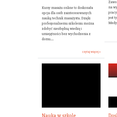
Zawod
na wy
Kursy masażu online to doskonała
pracy
opcja dla osób zainteresowanych
jest 
nauką technik masażysta. Dzięki
Medyc
profesjonalnemu szkoleniu można
zdobyć niezbędną wiedzę i
umiejętności bez wychodzenia z
domu....
czytaj więcej »
Nauka w szkole
Dos