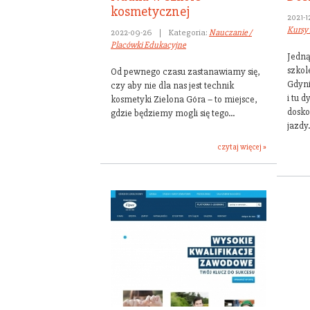
kosmetycznej
2021-1
Kursy 
2022-09-26
|
Kategoria:
Nauczanie /
Placówki Edukacyjne
Jedną
szkol
Od pewnego czasu zastanawiamy się,
Gdyni
czy aby nie dla nas jest technik
i tu 
kosmetyki Zielona Góra – to miejsce,
dosko
gdzie będziemy mogli się tego...
jazdy
czytaj więcej »