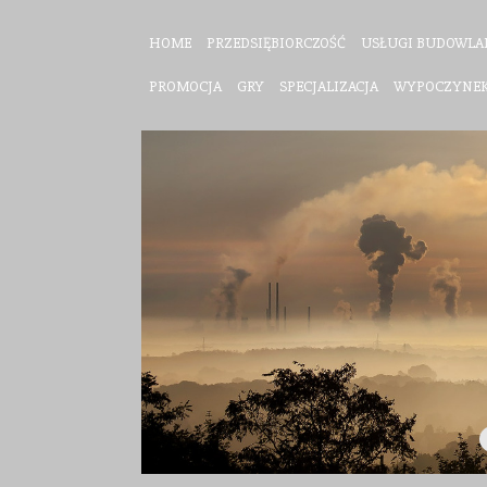
HOME
PRZEDSIĘBIORCZOŚĆ
USŁUGI BUDOWLA
PROMOCJA
GRY
SPECJALIZACJA
WYPOCZYNE