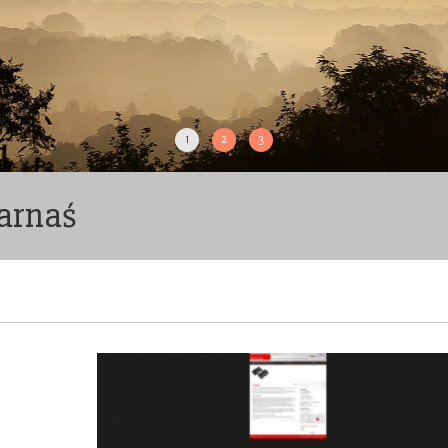
1
2
3
arnaś