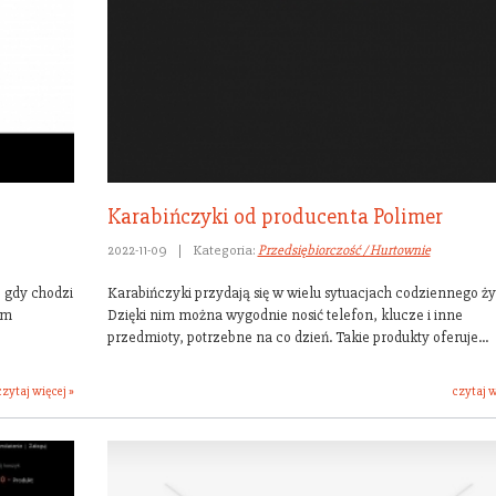
Karabińczyki od producenta Polimer
2022-11-09
|
Kategoria:
Przedsiębiorczość / Hurtownie
 gdy chodzi
Karabińczyki przydają się w wielu sytuacjach codziennego ży
em
Dzięki nim można wygodnie nosić telefon, klucze i inne
przedmioty, potrzebne na co dzień. Takie produkty oferuje...
czytaj więcej »
czytaj w