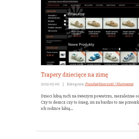
Trapery dziecięce na zimę
2022-05-06
|
Kategoria:
Przedsiębiorczość / Hurtownie
Dzieci lubią ruch na świeżym powietrzu, niezależnie o
Czy to deszcz czy to śnieg, im za bardzo to nie przesz
ich rodzice lubią...