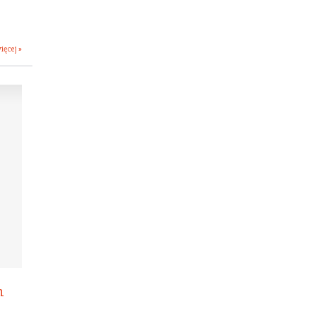
ięcej »
h