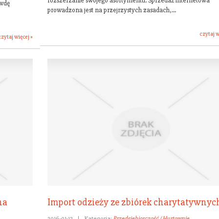
rozszerzanie swojego asortymentu. Sprzedaż internetowa
awdę
prowadzona jest na przejrzystych zasadach,...
czytaj w
czytaj więcej »
na
Import odzieży ze zbiórek charytatywnyc
2016-01-12
|
Kategoria:
Przedsiębiorczość / Hurtownie