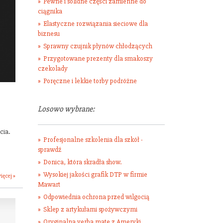
Pewne i solidne części zamienne do
ciągnika
Elastyczne rozwiązania sieciowe dla
biznesu
Sprawny czujnik płynów chłodzących
Przygotowane prezenty dla smakoszy
czekolady
Poręczne i lekkie torby podróżne
Losowo wybrane:
cia.
Profesjonalne szkolenia dla szkół -
sprawdź
Donica, która skradła show.
Wysokiej jakości grafik DTP w firmie
ięcej »
Mawart
Odpowiednia ochrona przed wilgocią
Sklep z artykułami spożywczymi
Oryginalna yerba mate z Ameryki