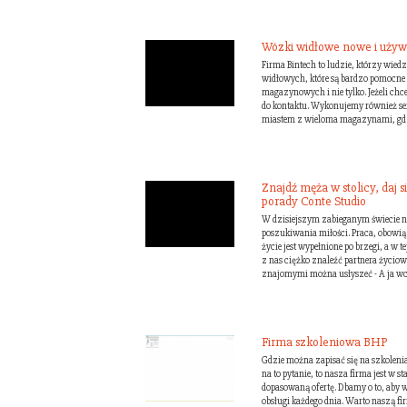
Wózki widłowe nowe i uży
Firma Bintech to ludzie, którzy wie
widłowych, które są bardzo pomocne
magazynowych i nie tylko. Jeżeli chc
do kontaktu. Wykonujemy również s
miastem z wieloma magazynami, gdzi
Znajdź męża w stolicy, daj 
porady Conte Studio
W dzisiejszym zabieganym świecie ni
poszukiwania miłości. Praca, obowią
życie jest wypełnione po brzegi, a w 
z nas ciężko znaleźć partnera życiow
znajomymi można usłyszeć - A ja wci
Firma szkoleniowa BHP
Gdzie można zapisać się na szkoleni
na to pytanie, to nasza firma jest w 
dopasowaną ofertę. Dbamy o to, aby w
obsługi każdego dnia. Warto naszą 