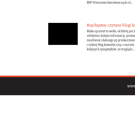
BHP Warszawa kierowane są do ró...
Najchęntiej czytane blogi 
Make-up artist to osoba, od której po
zdobywać kolejne informacje, prowadz
możliwości dalszego jej przekazywani
czytany blog kosmetyczny, o nazwie
kolejnych sympatyków, ze względu ...
www