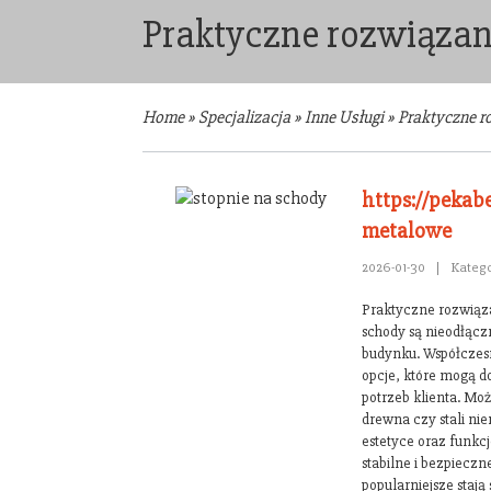
Praktyczne rozwiązan
Home
»
Specjalizacja
»
Inne Usługi
»
Praktyczne r
https://pekabe
metalowe
2026-01-30
|
Katego
Praktyczne rozwiąza
schody są nieodłą
budynku. Współczes
opcje, które mogą d
potrzeb klienta. Mo
drewna czy stali ni
estetyce oraz funkc
stabilne i bezpiecz
popularniejsze stają 