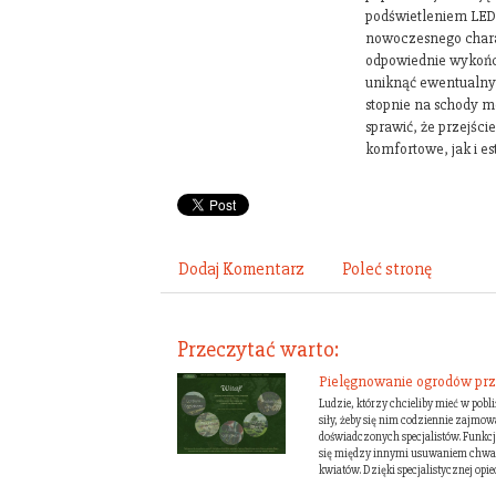
podświetleniem LED,
nowoczesnego charak
odpowiednie wykończ
uniknąć ewentualny
stopnie na schody m
sprawić, że przejści
komfortowe, jak i es
Dodaj Komentarz
Poleć stronę
Przeczytać warto:
Pielęgnowanie ogrodów prze
Ludzie, którzy chcieliby mieć w pobl
siły, żeby się nim codziennie zajmo
doświadczonych specjalistów. Funkc
się między innymi usuwaniem chwa
kwiatów. Dzięki specjalistycznej opiece