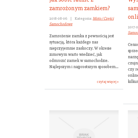
zamrożonym zamkiem?
sam
onl
2018-08-06
|
Kategoria:
Moto / Części
Samochodowe
2017-0
Samo
Zamrożenie zamka z pewnością jest
sytuacją, która każdego nas
Ceni
nieprzyjemnie zaskoczy. W okresie
sprze
zimowym warto wiedzieć, jak
narzę
odmrozić zamek w samochodzie.
czujn
Najlepszym i najprostszym sposobem...
czy re
onlin
kilkun
czytaj więcej »