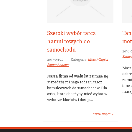
Szeroki wybór tarcz
Tan
hamulcowych do
mot
samochodu
2016-
Samo
2017-04-20
|
Kategoria:
Moto / Części
Samochodowe
Masz 
dobre
Nasza firma od wielu lat zajmuje się
zamów
sprzedażą różnego rodzaju tarcz
inne 
hamulcowych do samochodów. Dla
maszy
osób, które chciałyby mieć wybór w
wyborze klocków i dostęp...
czytaj więcej »