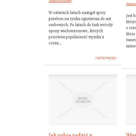
Samochodowe
Samo
W ostatnich latach nastąpił spory
Jest 
przełom na rynku ogumienia do aut
który
osobowych. Po latach do łask wróciły
o róż
opony wielosezonowe, których
które
ponowna popularność wynika z
świe
coraz...
samoc
czytaj więcej »
Jak sobie radzić z
Wys