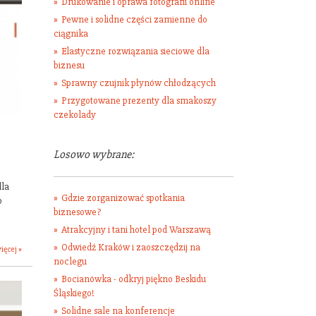
Drukowanie i oprawa fotografii online
Pewne i solidne części zamienne do
ciągnika
Elastyczne rozwiązania sieciowe dla
biznesu
Sprawny czujnik płynów chłodzących
Przygotowane prezenty dla smakoszy
czekolady
Losowo wybrane:
dla
Gdzie zorganizować spotkania
o
biznesowe?
Atrakcyjny i tani hotel pod Warszawą
Odwiedź Kraków i zaoszczędzij na
ięcej »
noclegu
Bocianówka - odkryj piękno Beskidu
Śląskiego!
Solidne sale na konferencje