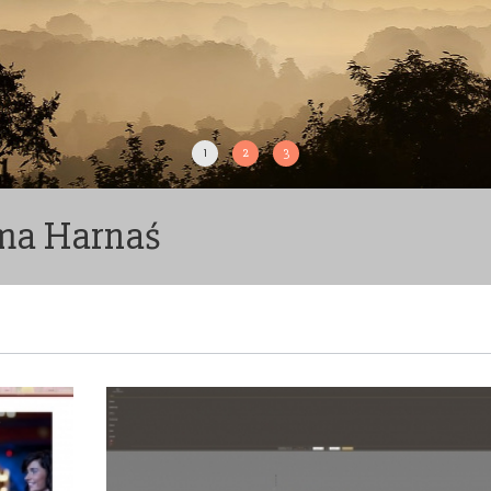
1
2
3
zma Harnaś