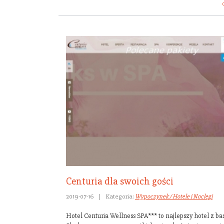
Centuria dla swoich gości
2019-07-16
|
Kategoria:
Wypoczynek / Hotele i Noclegi
Hotel Centuria Wellness SPA*** to najlepszy hotel z b