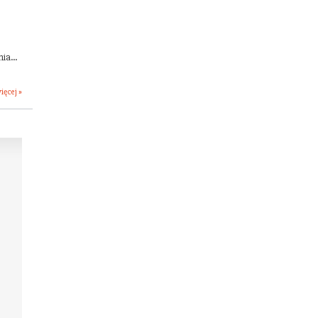
ia...
ięcej »