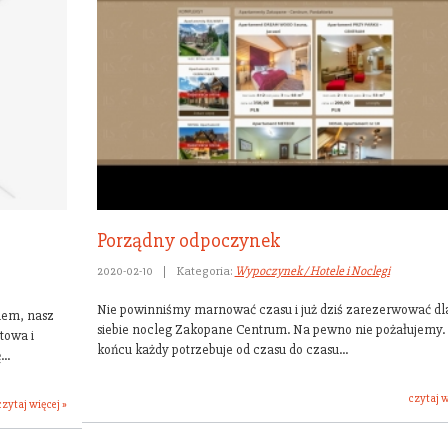
Porządny odpoczynek
2020-02-10
|
Kategoria:
Wypoczynek / Hotele i Noclegi
Nie powinniśmy marnować czasu i już dziś zarezerwować dl
iem, nasz
siebie nocleg Zakopane Centrum. Na pewno nie pożałujemy.
towa i
końcu każdy potrzebuje od czasu do czasu...
..
czytaj w
czytaj więcej »