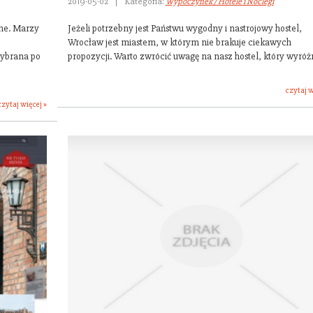
2019-05-02
|
Kategoria:
Wypoczynek / Hotele i Noclegi
nne. Marzy
Jeżeli potrzebny jest Państwu wygodny i nastrojowy hostel,
Wrocław jest miastem, w którym nie brakuje ciekawych
wybrana po
propozycji. Warto zwrócić uwagę na nasz hostel, który wyróżn
czytaj w
czytaj więcej »