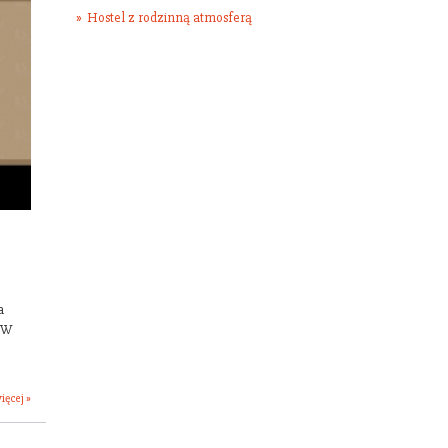
Hostel z rodzinną atmosferą
a
 W
ięcej »