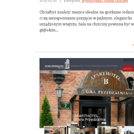
2019-05-20
|
Kategoria:
Wypoczynek / Hotele i Noclegi
Chciałbyś znaleźć miejsce idealne na spotkanie rodzi
ci się niezapomniane przyjęcie w pięknym, elegancko
urządzonym wnętrzu. Sala na chrzciny powinna być 
głębokim...