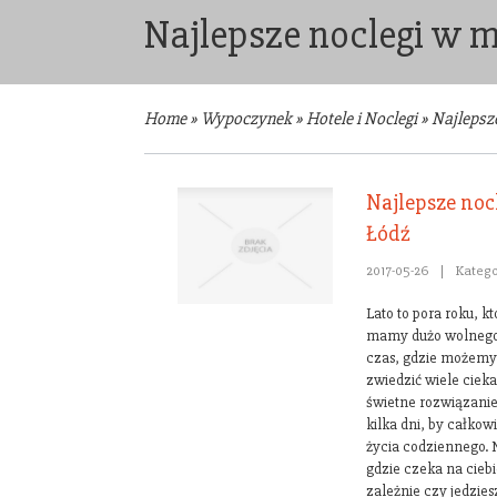
Najlepsze noclegi w 
Home
»
Wypoczynek
»
Hotele i Noclegi
»
Najlepsz
Najlepsze noc
Łódź
2017-05-26
|
Katego
Lato to pora roku, kt
mamy dużo wolnego c
czas, gdzie możemy 
zwiedzić wiele cieka
świetne rozwiązanie
kilka dni, by całko
życia codziennego. 
gdzie czeka na ciebi
zależnie czy jedzies