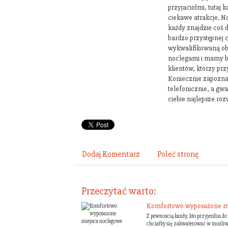
przyjaciółmi, tutaj 
ciekawe atrakcje. No
każdy znajdzie coś dl
bardzo przystępnej 
wykwalifikowaną obs
noclegami i mamy b
klientów, którzy prz
Koniecznie zapoznaj 
telefonicznie, a gw
ciebie najlepsze roz
Dodaj Komentarz
Poleć stronę
Przeczytać warto:
Komfortowo wyposażone m
Z pewnością każdy, kto przyjeżdża do
chciałby się zakwaterować w możliwi