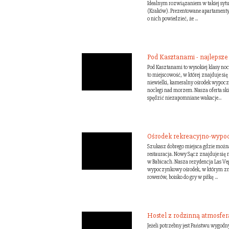
Idealnym rozwiązaniem w takiej sytua
(Kraków). Prezentowane apartamenty 
o nich powiedzieć, że ...
Pod Kasztanami - najlepsze
Pod Kasztanami to wysokiej klasy nocl
to miejscowość, w której znajduje si
niewielki, kameralny ośrodek wypocz
noclegi nad morzem. Nasza oferta ski
spędzić niezapomniane wakacje...
Ośrodek rekreacyjno-wypoc
Szukasz dobrego miejsca gdzie można
restauracja. Nowy Sącz znajduje się n
w Babicach. Nasza rezydencja Las Ve
wypoczynkowy ośrodek, w którym zna
rowerów, boisko do gry w piłkę ...
Hostel z rodzinną atmosfer
Jeżeli potrzebny jest Państwu wygodn