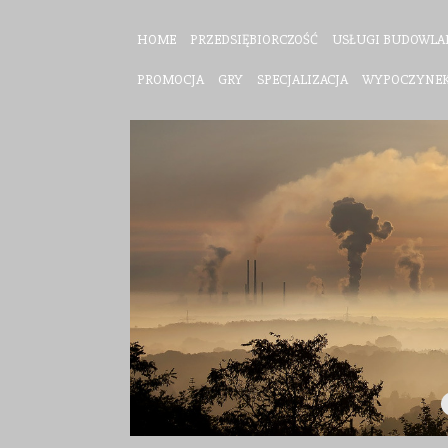
HOME
PRZEDSIĘBIORCZOŚĆ
USŁUGI BUDOWLA
PROMOCJA
GRY
SPECJALIZACJA
WYPOCZYNE