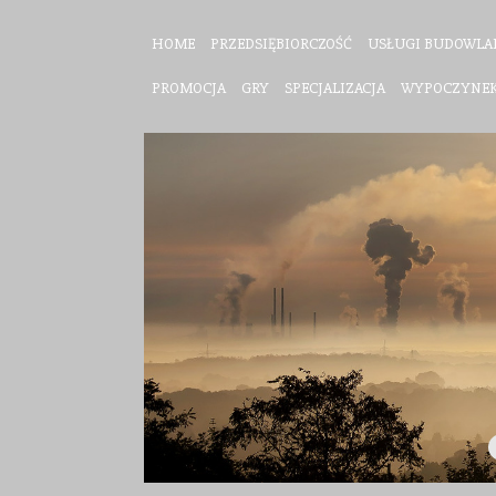
HOME
PRZEDSIĘBIORCZOŚĆ
USŁUGI BUDOWLA
PROMOCJA
GRY
SPECJALIZACJA
WYPOCZYNE