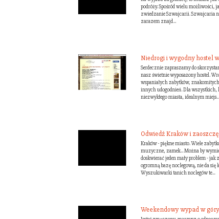
podróży. Spośród wielu możliwości, j
zwiedzanie Szwajcarii. Szwajcaria ni
zarazem znajd...
Niedrogi i wygodny hostel 
Serdecznie zapraszamy do skorzystan
nasz świetnie wyposażony hostel. Wro
wspaniałych zabytków, znakomitych r
innych udogodnień. Dla wszystkich, k
niezwykłego miasta, idealnym miejs..
Odwiedź Kraków i zaoszczę
Kraków - piękne miasto. Wiele zabytkó
muzyczne, zamek... Można by wymie
doskwierać jeden mały problem - jak z
ogromną bazę noclegową, nie da się k
Wyszukiwarki tanich noclegów te...
Weekendowy wypad w góry?