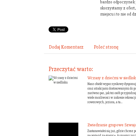
bardzo odpoczynek j
skorzystamy z ofert
miejscu i to nie od dzi
Dodaj Komentarz
Poleć stronę
Przeczytać warto:
Wczasy z dziećmi w siedlisk
Nasz obiekt wypoczynkowy dysponuj
oraz atrakcjami dostosowanymi do po
zarówno par, jak też osób przyjeżdz
wiele możliwości w zakresie rekreacji -
rowerowych, jeziora, a ta...
Zwiedzanie grupowe Szwajca
Zastanawiałeś się już, gdzie chcesz p
na wyjazd za granicę, to musisz już 