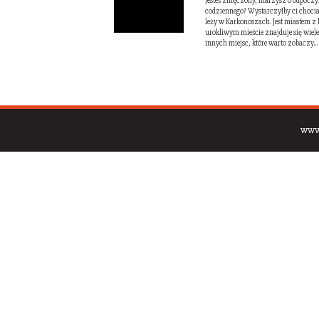
Jesteś zmęczony, marzysz o odpoczy
codziennego? Wystarczyłby ci choci
leży w Karkonoszach. Jest miastem z 
urokliwym mieście znajduje się wiele 
innych miejsc, które warto zobaczy...
www