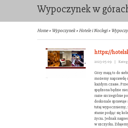
Wypoczynek w górac
Home
»
Wypoczynek
»
Hotele i Noclegi
»
Wypoczy
https://hotelsk
2023-05-09
|
Kateg
Góry mają to do sieb
możemy naprawdę 
każdym czasie. Prze
spędzona będzie ni
razie szczególnie p
doskonale sprawuje s
tutaj wypoczniemy, 
stanie podjąc się ko
życiu. Jednak najpie
w szczyrku. Zdajemy