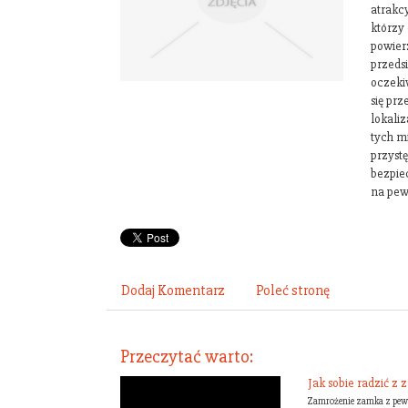
atrakcy
którzy
powierz
przeds
oczeki
się pr
lokali
tych m
przyst
bezpiec
na pew
Dodaj Komentarz
Poleć stronę
Przeczytać warto:
Jak sobie radzić 
Zamrożenie zamka z pewno