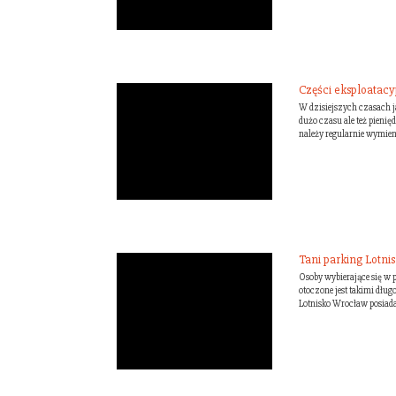
Części eksploatac
W dzisiejszych czasach j
dużo czasu ale też pienięd
należy regularnie wymieni
Tani parking Lotni
Osoby wybierające się w 
otoczone jest takimi dłu
Lotnisko Wrocław posiada 