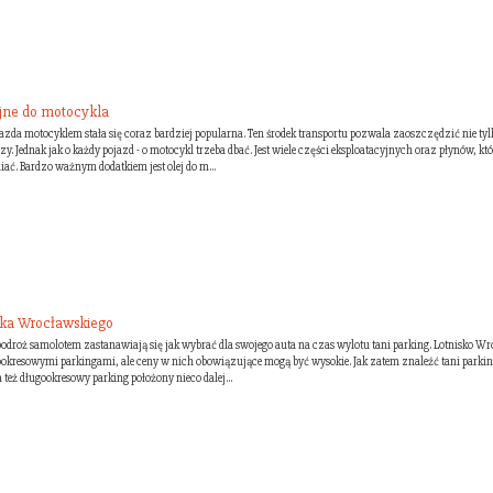
yjne do motocykla
azda motocyklem stała się coraz bardziej popularna. Ten środek transportu pozwala zaoszczędzić nie tyl
zy. Jednak jak o każdy pojazd - o motocykl trzeba dbać. Jest wiele części eksploatacyjnych oraz płynów, któ
ać. Bardzo ważnym dodatkiem jest olej do m...
ska Wrocławskiego
podroż samolotem zastanawiają się jak wybrać dla swojego auta na czas wylotu tani parking. Lotnisko W
gookresowymi parkingami, ale ceny w nich obowiązujące mogą być wysokie. Jak zatem znaleźć tani parki
też długookresowy parking położony nieco dalej...