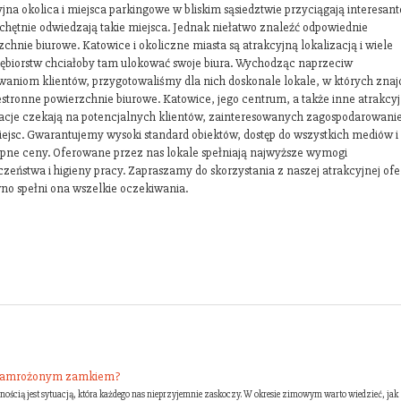
jna okolica i miejsca parkingowe w bliskim sąsiedztwie przyciągają interesan
 chętnie odwiedzają takie miejsca. Jednak niełatwo znaleźć odpowiednie
chnie biurowe. Katowice i okoliczne miasta są atrakcyjną lokalizacją i wiele
iębiorstw chciałoby tam ulokować swoje biura. Wychodząc naprzeciw
waniom klientów, przygotowaliśmy dla nich doskonale lokale, w których znaj
zestronne powierzchnie biurowe. Katowice, jego centrum, a także inne atrakcy
zacje czekają na potencjalnych klientów, zainteresowanych zagospodarowan
iejsc. Gwarantujemy wysoki standard obiektów, dostęp do wszystkich mediów i
ępne ceny. Oferowane przez nas lokale spełniają najwyższe wymogi
zeństwa i higieny pracy. Zapraszamy do skorzystania z naszej atrakcyjnej ofe
no spełni ona wszelkie oczekiwania.
z zamrożonym zamkiem?
ścią jest sytuacją, która każdego nas nieprzyjemnie zaskoczy. W okresie zimowym warto wiedzieć, jak