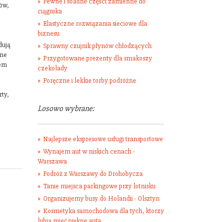
Pewne i solidne części zamienne do
tów,
ciągnika
Elastyczne rozwiązania sieciowe dla
biznesu
dują
Sprawny czujnik płynów chłodzących
jne
Przygotowane prezenty dla smakoszy
iem
czekolady
Poręczne i lekkie torby podróżne
rty,
Losowo wybrane:
Najlepsze ekspresowe usługi transportowe
Wynajem aut w niskich cenach -
Warszawa
Podróż z Warszawy do Drohobycza
Tanie miejsca parkingowe przy lotnisku
Organizujemy busy do Holandii - Olsztyn
Kosmetyka samochodowa dla tych, ktorzy
lubią mieć piękne auta