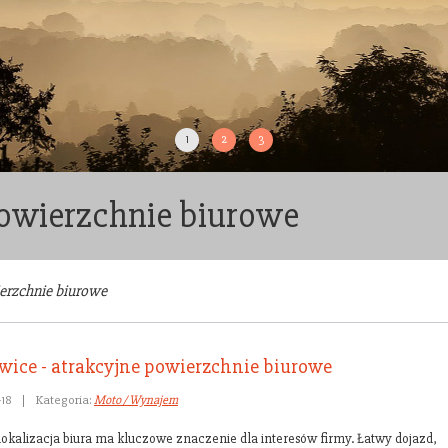
1
2
3
powierzchnie biurowe
erzchnie biurowe
wice - atrakcyjne powierzchnie biurowe
-18
|
Kategoria:
Moto / Wynajem
lokalizacja biura ma kluczowe znaczenie dla interesów firmy. Łatwy dojazd,