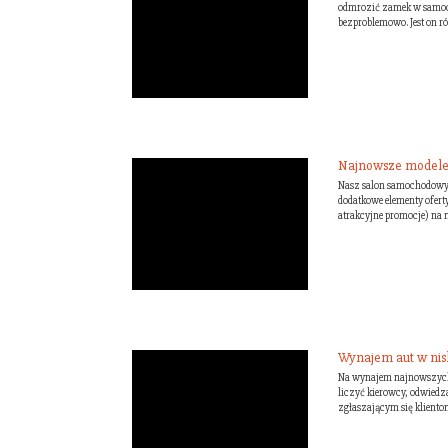
odmrozić zamek w samoch
bezproblemowo. Jest on ró
Najnowsze modele
Nasz salon samochodowy of
dodatkowe elementy ofer
atrakcyjne promocje) na n
Wynajem aut w nis
Na wynajem najnowszych
liczyć kierowcy, odwied
zgłaszającym się klient