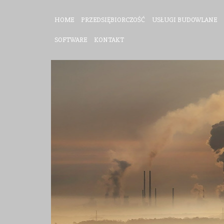
HOME
PRZEDSIĘBIORCZOŚĆ
USŁUGI BUDOWLANE
SOFTWARE
KONTAKT