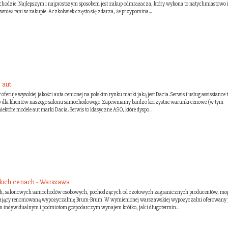
odzie. Najlepszym i najprostszym sposobem jest zakup odmrażacza, który wykona to natychmiastowo 
wnież tani w zakupie. Aczkolwiek często się zdarza, że przypomina...
 aut
eruje wysokiej jakości auta cenionej na polskim rynku marki jaką jest Dacia. Serwis i usług assisstance 
ty dla klientów naszego salonu samochodowego. Zapewniamy bardzo korzystne warunki cenowe (w tym
iektóre modele aut marki Dacia. Serwis to klasyczne ASO, które dyspo...
kich cenach - Warszawa
, salonowych samochodów osobowych, pochodzących od czołowych zagranicznych producentów, mo
zający renomowaną wypożyczalnię Brum-Brum. W wymienionej warszawskiej wypożyczalni oferowany j
om indywidualnym i podmiotom gospodarczym wynajem krótko, jak i długotermin...