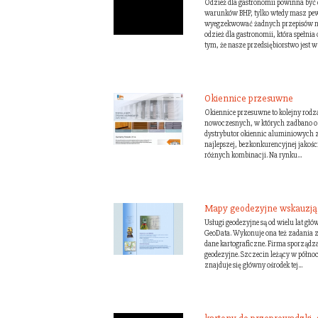
Odzież dla gastronomii powinna być
warunków BHP, tylko wtedy masz pewn
wyegzekwować żadnych przepisów na t
odzież dla gastronomii, która spełnia
tym, że nasze przedsiębiorstwo jest w s
Okiennice przesuwne
Okiennice przesuwne to kolejny rodz
nowoczesnych, w których zadbano o e
dystrybutor okiennic aluminiowych 
najlepszej, bezkonkurencyjnej jakości
różnych kombinacji. Na rynku...
Mapy geodezyjne wskauzją
Usługi geodezyjne są od wielu lat g
GeoData. Wykonuje ona też zadania z
dane kartograficzne. Firma sporządza
geodezyjne. Szczecin leżący w północn
znajduje się główny ośrodek tej...