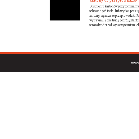
kartony do przeprowadzki- 
O istnieniu kartonów przypominamy so
schować pod łóżku lub wysłać poczt
kartony, są zawsze przeprowadzki. Po
wytrzymują one trudy podróży. Kart
sprawdzać przed wykorzystaniem ich.
www