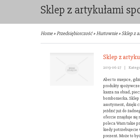
Sklep z artykułami s
Home
»
Przedsiębiorczość
»
Hurtownie
»
Sklep z 
Sklep z artyk
2019-06-27
|
Katego
Aber to miejsce, gdz
produkty spożywcze. 
kasza na obiad, pie
bombonierka. Sklep
asortyment, dzięki c
jeździć już do żadn
ofercie znajduje się
poleca Wam takie p
kiedy potrzebujecie
prezent. Może to by