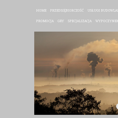
HOME
PRZEDSIĘBIORCZOŚĆ
USŁUGI BUDOWLA
PROMOCJA
GRY
SPECJALIZACJA
WYPOCZYNE