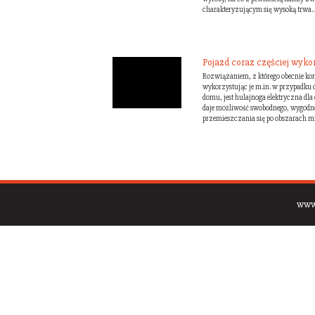
charakteryzującym się wysoką trwa..
Pojazd coraz częściej wyk
Rozwiązaniem, z którego obecnie kor
wykorzystując je m.in. w przypadku d
domu, jest hulajnoga elektryczna dl
daje możliwość swobodnego, wygodneg
przemieszczania się po obszarach mie
www