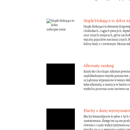
Słupki blokujące to dobre 
Słupki blokujące to elementy drogoweg
chodnikach, ciągach pieszych, dept
oraz innych miejscach, gdzie zacho
wjazdu pojazdów mechanicznych. Na
kolory biały z czerwonym. Można takż
Alkomaty ranking
Każdy kto chce kupić alkomat powini
najdokładniejsze wyniki pomiarowe. A
urządzenia wyposażone w sensor elek
takie alkomaty, a mamy je w bardzo 
wydechu przeznaczone zarówno na u
Blachy o dużej wytrzymałośc
Blachy kwasoodporne to jedne z tych 
zastosowanie, dlatego też są one pro
również i często wykorzystywane są
wyroby, na co z pewnością należy zw