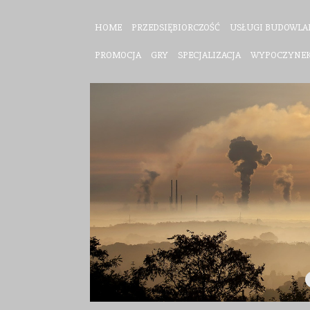
HOME
PRZEDSIĘBIORCZOŚĆ
USŁUGI BUDOWLA
PROMOCJA
GRY
SPECJALIZACJA
WYPOCZYNE