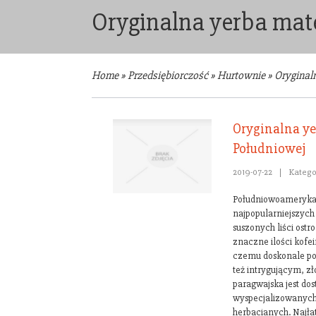
Oryginalna yerba mat
Home
»
Przedsiębiorczość
»
Hurtownie
»
Oryginal
Oryginalna ye
Południowej
2019-07-22
|
Katego
Południowoamerykań
najpopularniejszych
suszonych liści ost
znaczne ilości kofei
czemu doskonale pob
też intrygującym, 
paragwajska jest do
wyspecjalizowanych 
herbacianych. Najłat