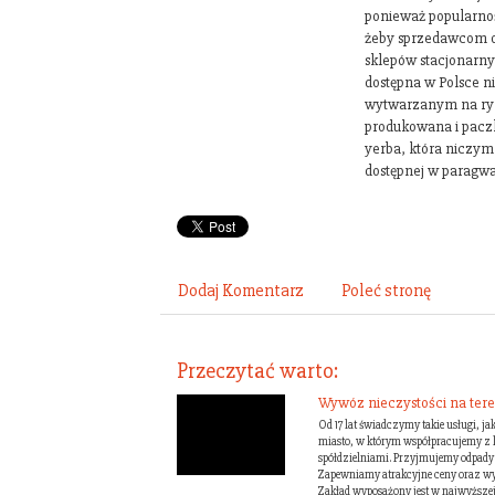
ponieważ popularnoś
żeby sprzedawcom op
sklepów stacjonarn
dostępna w Polsce n
wytwarzanym na ryne
produkowana i pac
yerba, która niczym 
dostępnej w paragwa
Dodaj Komentarz
Poleć stronę
Przeczytać warto:
Wywóz nieczystości na ter
Od 17 lat świadczymy takie usługi, j
miasto, w którym współpracujemy z 
spółdzielniami. Przyjmujemy odpady 
Zapewniamy atrakcyjne ceny oraz wy
Zakład wyposażony jest w najwyższej j