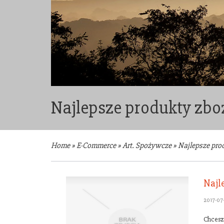
Najlepsze produkty zboż
Home
»
E-Commerce
»
Art. Spożywcze
»
Najlepsze prod
Najl
2017-07
Chcesz