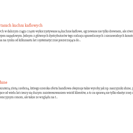
tanich kuchni kaflowych
h w dalszym ciągu często wykorzystywane są kuchnie kaflowe, ogrzewane nie tylko drewnem, ale rów
lejem napędowym. Jednym z głównych dystrybutorów tego rodzaju sprawdzonych i niezawodnych konstr
cna na rynku od kilkunastu lat i systematycznie poszerzająca do...
shine
żuterią złotą i srebrną, którego szeroka oferta handlowa obejmuje takie wyroby jak np. naszyjniki shine, j
e od wielu lat cieszy się dużym zainteresowaniem wśród klientów, a to za sprawą nie tylko elastycznej o
rencyjnym cenom, ale także ze względu na t...