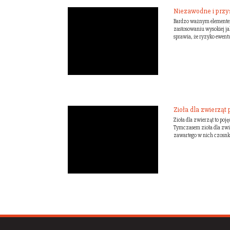
Niezawodne i przy
Bardzo ważnym elementem 
zastosowaniu wysokiej ja
sprawia, że ryzyko ewent
Zioła dla zwierząt
Zioła dla zwierząt to poj
Tymczasem zioła dla zwie
zawartego w nich czosnku 