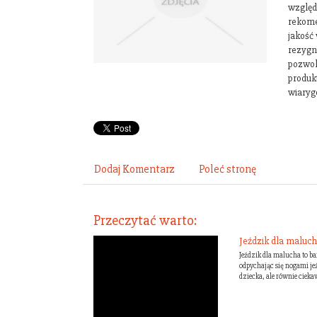
względ
rekome
jakość 
rezygn
pozwol
produkt
wiaryg
Dodaj Komentarz
Poleć stronę
Przeczytać warto:
Jeździk dla maluch
Jeździk dla malucha to b
odpychając się nogami je
dziecka, ale równie cieka