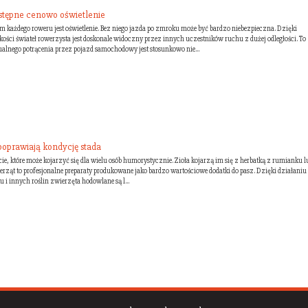
stępne cenowo oświetlenie
każdego roweru jest oświetlenie. Bez niego jazda po zmroku może być bardzo niebezpieczna. Dzięki
kości świateł rowerzysta jest doskonale widoczny przez innych uczestników ruchu z dużej odległości. To
ualnego potrącenia przez pojazd samochodowy jest stosunkowo nie...
 poprawiają kondycję stada
ęcie, które może kojarzyć się dla wielu osób humorystycznie. Zioła kojarzą im się z herbatką z rumianku lu
rząt to profesjonalne preparaty produkowane jako bardzo wartościowe dodatki do pasz. Dzięki działaniu
i innych roślin zwierzęta hodowlane są l...