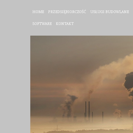
HOME
PRZEDSIĘBIORCZOŚĆ
USŁUGI BUDOWLANE
SOFTWARE
KONTAKT