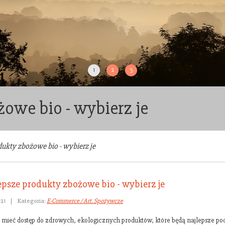
1
2
3
owe bio - wybierz je
ukty zbożowe bio - wybierz je
epsze produkty zbożowe bio - wybierz je
-21
|
Kategoria:
E-Commerce / Art. Spożywcze
 mieć dostęp do zdrowych, ekologicznych produktów, które będą najlepsze po