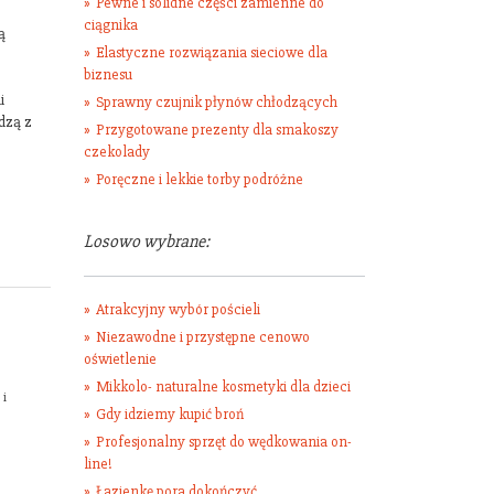
Pewne i solidne części zamienne do
ciągnika
ą
Elastyczne rozwiązania sieciowe dla
biznesu
i
Sprawny czujnik płynów chłodzących
dzą z
Przygotowane prezenty dla smakoszy
czekolady
Poręczne i lekkie torby podróżne
Losowo wybrane:
Atrakcyjny wybór pościeli
Niezawodne i przystępne cenowo
oświetlenie
Mikkolo- naturalne kosmetyki dla dzieci
 i
Gdy idziemy kupić broń
ę
Profesjonalny sprzęt do wędkowania on-
line!
Łazienkę pora dokończyć