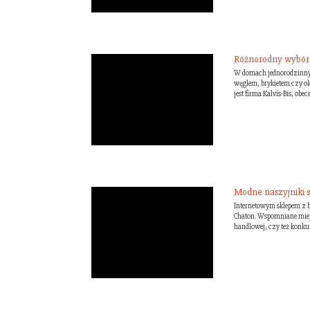
Różnorodny wybór 
W domach jednorodzinnyc
węglem, brykietem czy o
jest firma Kalvis-Bis, obe
Modne naszyjniki 
Internetowym sklepem z bi
Chaton. Wspomniane miejsc
handlowej, czy też konku