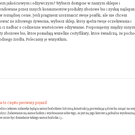
em jakościowym i odżywczym? Wybierz dostępne w naszym sklepie i
ndowane przez innych konsumentów produkty zbożowe bio i zyskaj najlepsz
w rozsądnej cenie. Jeśli pragniesz urozmaicić swoje posiłki, ale nie chcesz
ować ze zdrowego żywienia, wybierz sklep, który spełni twoje oczekiwania i
i ci zadbać o codzienne wartościowe odżywianie. Proponujemy między innym
y zbożowe bio, które posiadają wszelkie certyfikaty, które świadczą, że pocho
odnego źródła. Polecamy je wszystkim.
a to często pierwszy pojazd
ardzo ciekawa zabawka będąca samochodzikiem lub inną konstrukcją pozwalającą dziecku usiąść na niej
ździć. Zabawianie się samochodem i wyobrażanie sobie tego, że jest się jego kierowcą pobudza wyobraźni
we może być dosiadanie takiego samochodzika i j...