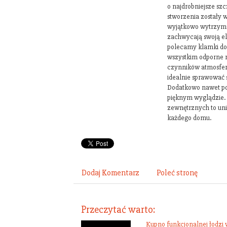
o najdrobniejsze sz
stworzenia zostały 
wyjątkowo wytrzyma
zachwycają swoją el
polecamy klamki do
wszystkim odporne 
czynników atmosfer
idealnie sprawować s
Dodatkowo nawet po 
pięknym wyglądzie. 
zewnętrznych to un
każdego domu.
Dodaj Komentarz
Poleć stronę
Przeczytać warto:
Kupno funkcjonalnej łodzi 