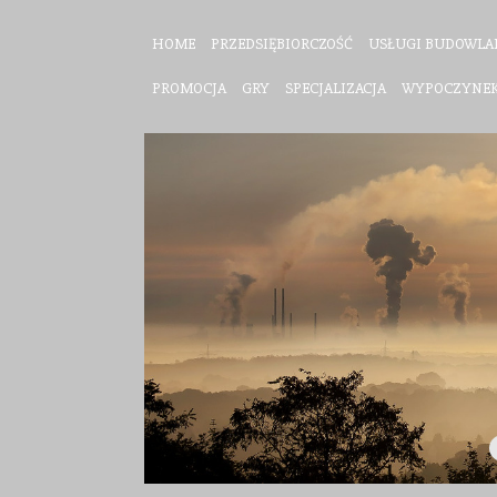
HOME
PRZEDSIĘBIORCZOŚĆ
USŁUGI BUDOWLA
PROMOCJA
GRY
SPECJALIZACJA
WYPOCZYNE