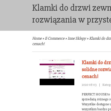
Klamki do drzwi zewn
rozwiązania w przys
Home
»
E-Commerce
»
Inne Sklepy
»
Klamki do drz
cenach!
Klamki do drz
solidne rozwi
cenach!
2020-08-03
|
Kateg
PERFECT HOUSE to fi
sprzedażą różnego r
Wszystkie dostępne 
wszystkim bardzo p