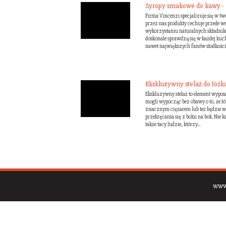
Syropy smakowe do kawy - 
Firma Vincenzi specjalizuje się w 
przez nas produkty cechuje przede w
wykorzystaniu naturalnych składnik
doskonale sprawdzą się w każdej kuch
nawet największych fanów słodkości.
Ekskluzywny stelaż do łóżka
Ekskluzywny stelaż to element wyposa
mogli wypocząć bez obawy o to, że ł
znacznym ciężarem lub też będzie w
przekręcania się z boku na bok. Nie k
także tacy ludzie, którzy...
www