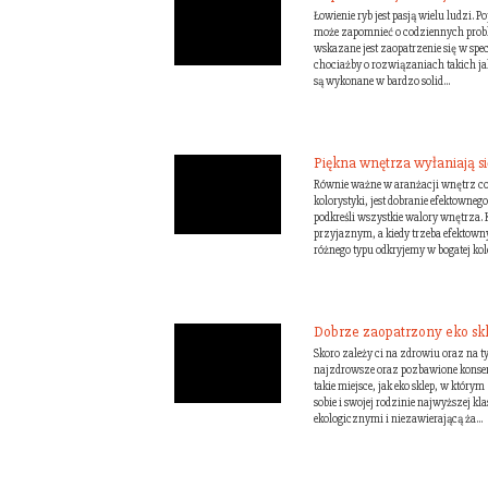
Łowienie ryb jest pasją wielu ludzi.
może zapomnieć o codziennych probl
wskazane jest zaopatrzenie się w sp
chociażby o rozwiązaniach takich ja
są wykonane w bardzo solid...
Piękna wnętrza wyłaniają s
Równie ważne w aranżacji wnętrz co 
kolorystyki, jest dobranie efektownego
podkreśli wszystkie walory wnętrza. K
przyjaznym, a kiedy trzeba efektown
różnego typu odkryjemy w bogatej kole
Dobrze zaopatrzony eko sk
Skoro zależy ci na zdrowiu oraz na t
najzdrowsze oraz pozbawione konser
takie miejsce, jak eko sklep, w który
sobie i swojej rodzinie najwyższej 
ekologicznymi i niezawierającą ża...