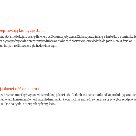
 poprawiają kondycję stada
ęcie, które może kojarzyć się dla wielu osób humorystycznie. Zioła kojarzą im się z herbatką z rumianku lu
rząt to profesjonalne preparaty produkowane jako bardzo wartościowe dodatki do pasz. Dzięki działaniu
i innych roślin zwierzęta hodowlane są l...
j jakości nóż do kuchni
ze działać, musi być wyposażona w dobrej jakości nóż. Gerlach to znana marka od lat produkująca sztuć
jej już wielu konsumentów. Jest przykładem marki, której można zaufać, zwłaszcza przy wyborze odpowi
zukać na rynku drugiej takiej firmy, któr...