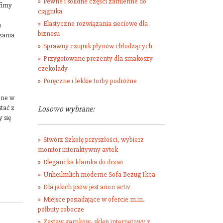
Pewne i solidne części zamienne do
fimy
ciągnika
Elastyczne rozwiązania sieciowe dla
u
biznesu
zania
Sprawny czujnik płynów chłodzących
Przygotowane prezenty dla smakoszy
czekolady
Poręczne i lekkie torby podróżne
one w
tać z
Losowo wybrane:
 się
Stwórz Szkołę przyszłości, wybierz
monitor interaktywny avtek
Elegancka klamka do drzwi
Unheilmlich moderne Sofa Bezug Ikea
Dla jakich psów jest arion activ
Miejsce posiadające w ofercie m.in.
półbuty robocze
Zestaw garnków- sklep internetowy z