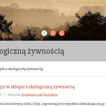
1
2
3
logiczną żywnością
pie z ekologiczną żywnością
py w sklepie z ekologiczną żywnością
11
|
Kategoria:
E-Commerce / Art. Spożywcze
pie internetowym Zioła i Oleje, zapewniającym wszystkim odwiedzającym go