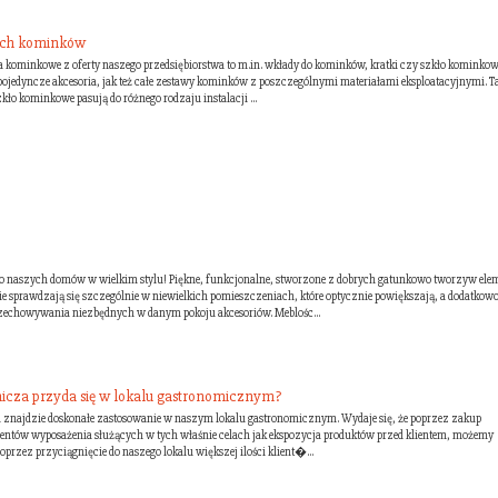
ych kominków
ia kominkowe z oferty naszego przedsiębiorstwa to m.in. wkłady do kominków, kratki czy szkło kominkow
pojedyncze akcesoria, jak też całe zestawy kominków z poszczególnymi materiałami eksploatacyjnymi. T
zkło kominkowe pasują do różnego rodzaju instalacji ...
do naszych domów w wielkim stylu! Piękne, funkcjonalne, stworzone z dobrych gatunkowo tworzyw ele
e sprawdzają się szczególnie w niewielkich pomieszczeniach, które optycznie powiększają, a dodatkow
rzechowywania niezbędnych w danym pokoju akcesoriów. Meblośc...
nicza przyda się w lokalu gastronomicznym?
 znajdzie doskonałe zastosowanie w naszym lokalu gastronomicznym. Wydaje się, że poprzez zakup
mentów wyposażenia służących w tych właśnie celach jak ekspozycja produktów przed klientem, możemy
przez przyciągnięcie do naszego lokalu większej ilości klient�...