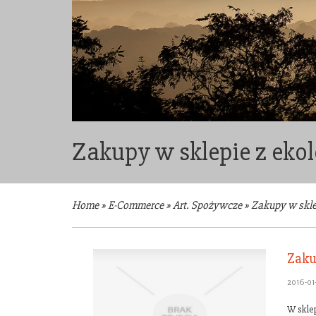
Zakupy w sklepie z eko
Home
»
E-Commerce
»
Art. Spożywcze
»
Zakupy w skle
Zaku
2016-01-
W skle