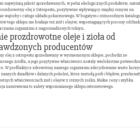
om najwyższą jakość sprzedawanych, w pełni ekologicznych produktów, natra
 prozdrowotny olej z Ostropestu, pozytywnie wpływający między innymi na
nie wątroby i całego układu pokarmowego. W bogatym i różnorodnym katalog
tów tego sklepu nie brakuje też ziół i olejów, wspomagających procesy odchud
szczania organizmu z nagromadzonych toksyn.
ie prozdrowotne oleje i zioła od
rawdzonych producentów
ny olej z ostropestu sprzedawany w wymienionym sklepie, pochodzi ze
zonego źródła, a jego pozytywne właściwości zostały wielokrotnie potwierdz
ce. W profilaktyce zdrowotnej naszego organizmu zdecydowanie warto korzys
 naszych dziadków i dalszych pokoleń, które metodą prób i błędów, przekonały
etnych właściwościach ziół i olejów z różnych roślin. Niskie ceny i szybka
acja zamówienia to zalety wspomnianego sklepu internetowego.