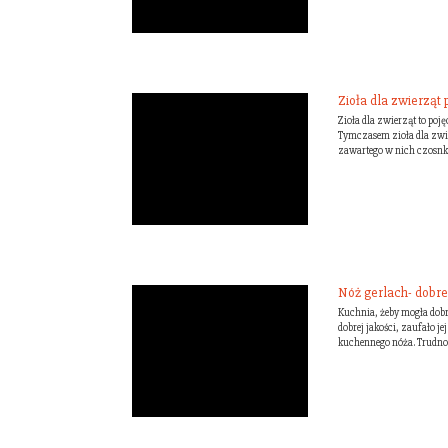
Zioła dla zwierząt
Zioła dla zwierząt to poj
Tymczasem zioła dla zwie
zawartego w nich czosnku 
Nóż gerlach- dobre
Kuchnia, żeby mogła dobr
dobrej jakości, zaufało 
kuchennego nóża. Trudno s