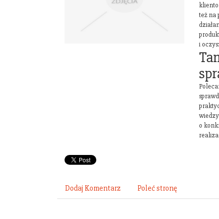
klient
też na
działa
produk
i oczy
Tan
sp
Poleca
sprawd
prakty
wiedzy
o konkr
realiz
Dodaj Komentarz
Poleć stronę