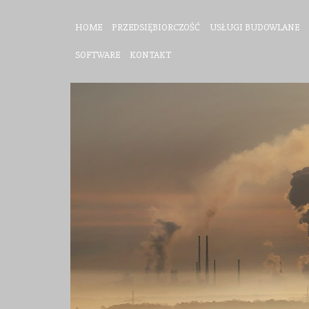
HOME
PRZEDSIĘBIORCZOŚĆ
USŁUGI BUDOWLANE
SOFTWARE
KONTAKT