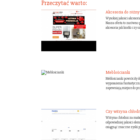
Przeczytać warto:
Akcesoria do różn
Wysokiej jakości akcesor
Nasza oferta to zarówno 
akcesoria jak kratki czy s
Meblościanki
Meblościanki powróciły 
wyposażenia fantastyczni
zapewniają miejsce do p
Czy witryna chłod
Witryna chłodnicza mała
odpowiedniej jakości ele
osiągnąć znaczne zyski po