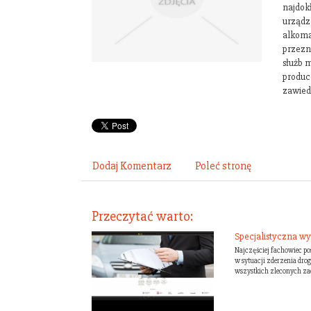
najdok
urządz
alkoma
przezna
służb 
produc
zawied
Dodaj Komentarz
Poleć stronę
Przeczytać warto:
Specjalistyczna 
Najczęściej fachowiec p
w sytuacji zderzenia d
wszystkich zleconych zad