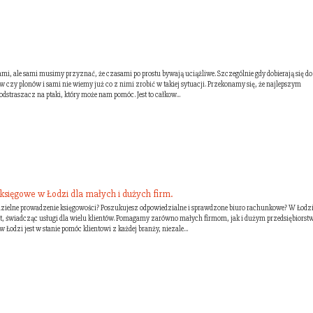
i, ale sami musimy przyznać, że czasami po prostu bywają uciążliwe. Szczególnie gdy dobierają się do
czy plonów i sami nie wiemy już co z nimi zrobić w takiej sytuacji. Przekonamy się, że najlepszym
dstraszacz na ptaki, który może nam pomóc. Jest to całkow...
sięgowe w Łodzi dla małych i dużych firm.
zielne prowadzenie księgowości? Poszukujesz odpowiedzialne i sprawdzone biuro rachunkowe? W Łodz
at, świadcząc usługi dla wielu klientów. Pomagamy zarówno małych firmom, jak i dużym przedsiębiors
Łodzi jest w stanie pomóc klientowi z każdej branży, niezale...