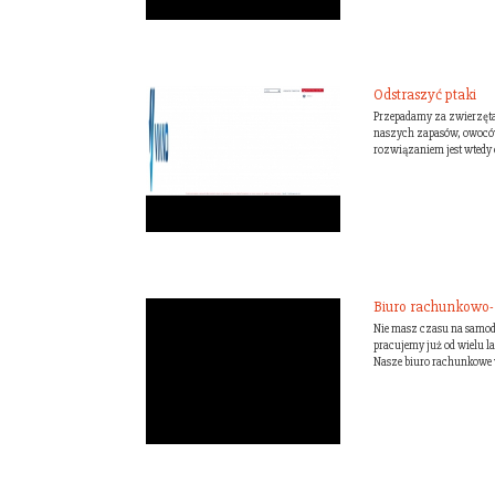
Odstraszyć ptaki
Przepadamy za zwierzętam
naszych zapasów, owoców 
rozwiązaniem jest wtedy o
Biuro rachunkowo-k
Nie masz czasu na samod
pracujemy już od wielu l
Nasze biuro rachunkowe w 