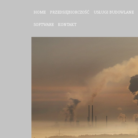
HOME
PRZEDSIĘBIORCZOŚĆ
USŁUGI BUDOWLANE
SOFTWARE
KONTAKT