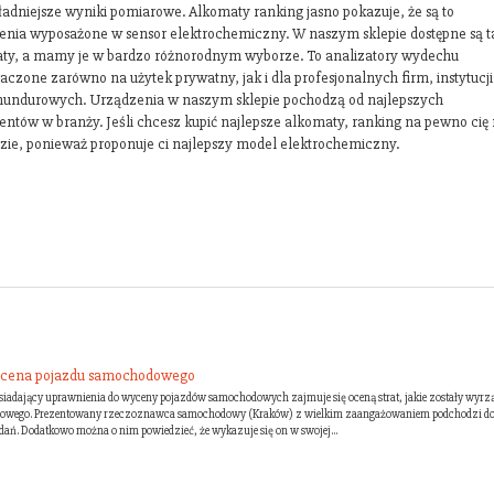
ładniejsze wyniki pomiarowe. Alkomaty ranking jasno pokazuje, że są to
enia wyposażone w sensor elektrochemiczny. W naszym sklepie dostępne są t
ty, a mamy je w bardzo różnorodnym wyborze. To analizatory wydechu
czone zarówno na użytek prywatny, jak i dla profesjonalnych firm, instytucji 
mundurowych. Urządzenia w naszym sklepie pochodzą od najlepszych
entów w branży. Jeśli chcesz kupić najlepsze alkomaty, ranking na pewno cię 
zie, ponieważ proponuje ci najlepszy model elektrochemiczny.
wycena pojazdu samochodowego
osiadający uprawnienia do wyceny pojazdów samochodowych zajmuje się oceną strat, jakie zostały wyr
rogowego. Prezentowany rzeczoznawca samochodowy (Kraków) z wielkim zaangażowaniem podchodzi d
ań. Dodatkowo można o nim powiedzieć, że wykazuje się on w swojej...