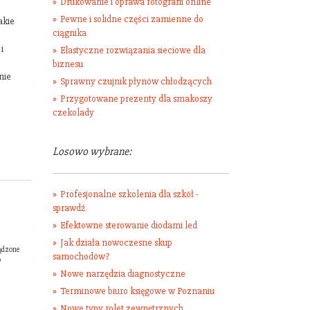
Drukowanie i oprawa fotografii online
Pewne i solidne części zamienne do
akie
ciągnika
i
Elastyczne rozwiązania sieciowe dla
biznesu
nie
Sprawny czujnik płynów chłodzących
Przygotowane prezenty dla smakoszy
czekolady
Losowo wybrane:
Profesjonalne szkolenia dla szkół -
sprawdź
Efektowne sterowanie diodami led
Jak działa nowoczesne skup
ządzone
samochodów?
o
Nowe narzędzia diagnostyczne
Terminowe biuro księgowe w Poznaniu
Nowe typy rolet zewnętrznych