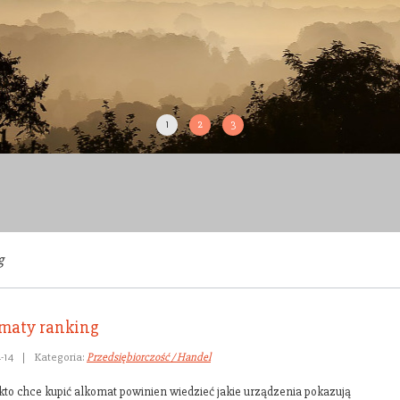
1
2
3
g
maty ranking
-14
|
Kategoria:
Przedsiębiorczość / Handel
kto chce kupić alkomat powinien wiedzieć jakie urządzenia pokazują