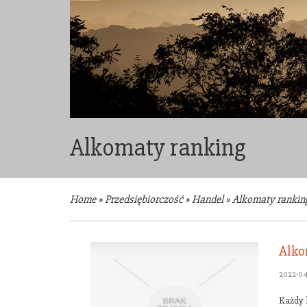
Alkomaty ranking
Home
»
Przedsiębiorczość
»
Handel
»
Alkomaty rankin
Alko
2022-04
Każdy 