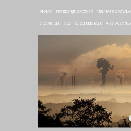
HOME
PRZEDSIĘBIORCZOŚĆ
USŁUGI BUDOWLA
PROMOCJA
GRY
SPECJALIZACJA
WYPOCZYNE