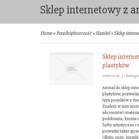
Sklep internetowy z a
Home
»
Przedsiębiorczość
»
Handel
»
Sklep intern
Sklep interne
plastyków
2016-01-14
|
Kategor
Artmal do sklep int
plastyków, pozwalaj
typu projektów z dzi
Znaleźć w nim możn
akcesoriów i materia
podobrazia, krosna 
farby artystyczne i 
prowadzi także sprz
(dłuta, noże, łopatki