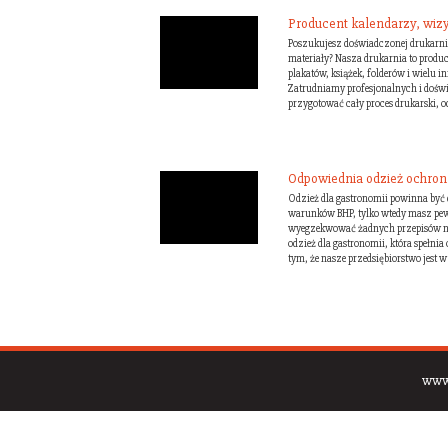
Producent kalendarzy, wizy
Poszukujesz doświadczonej drukarni, 
materiały? Nasza drukarnia to produc
plakatów, książek, folderów i wielu
Zatrudniamy profesjonalnych i doświ
przygotować cały proces drukarski, od
Odpowiednia odzież ochron
Odzież dla gastronomii powinna być
warunków BHP, tylko wtedy masz pewn
wyegzekwować żadnych przepisów na t
odzież dla gastronomii, która spełnia
tym, że nasze przedsiębiorstwo jest w s
www