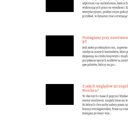
odporności na uszkodzenia, kask ochr
wykonujących prace na wysokości. 
wentylacyjnym, praktycznym pokrętł
przykład, w dynamicznie rozwijający
Pomagamy przy zamówieniac
RT
Jeśli jesteś przedsiębiorcom, zapewn
zdobycia nowych kontraktów, które po
ekspansję na rynku krajowym i mię
pozyskanie sporych środków są zamów
specjalistów, którzy na prz...
Z jakich względów szczególn
Neschen?
W obecnych czasach poprzez błyskaw
mamy możliwość zaopatrzenie się w 
do których chociażby należy prasa r
branży introligatorskiej. Prasa ręczn
dostępna po dosyć wys...