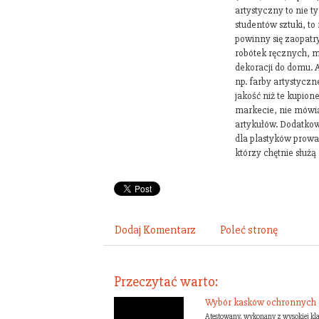
artystyczny to nie ty
studentów sztuki, to
powinny się zaopat
robótek ręcznych, m
dekoracji do domu. A
np. farby artystycz
jakość niż te kupion
markecie, nie mówi
artykułów. Dodatkow
dla plastyków prowa
którzy chętnie służ
Dodaj Komentarz
Poleć stronę
Przeczytać warto:
Wybór kasków ochronnych 
Atestowany, wykonany z wysokiej kl