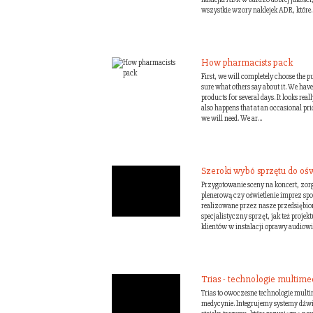
wszystkie wzory naklejek ADR, które..
How pharmacists pack
First, we will completely choose the p
sure what others say about it. We ha
products for several days. It looks reall
also happens that at an occasional pri
we will need. We ar...
Szeroki wybó sprzętu do ośw
Przygotowanie sceny na koncert, zor
plenerową czy oświetlenie imprez spo
realizowane przez nasze przedsiębio
specjalistyczny sprzęt, jak też proje
klientów w instalacji oprawy audiowiz
Trias - technologie multime
Trias to owoczesne technologie multi
medycynie. Integrujemy systemy dźw