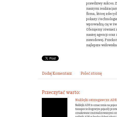
prawdziwy sukces. 
naszymi realizacjami
firma, której zdecy
pokazy i technologi
wprowadzą cię w św
Oferujemy również 
naszej agencji oraz 
zawodowej. Przekonaj
najlepsze widowiska
Dodaj Komentarz
Poleć stronę
Przeczytać warto:
Naklejki ostrzegawcze ADR
Naklejki ADR to oznaczenia na poja
transporcie drogowym pojazdy przew
oznakowane znormalizowanymi ozna
naklejki ADR w bardzo dobrej jakości