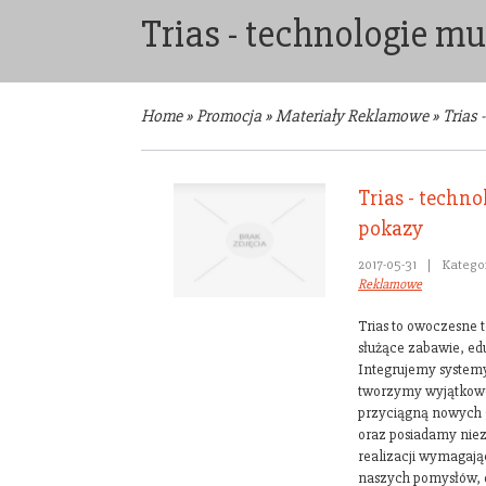
Trias - technologie m
Home
»
Promocja
»
Materiały Reklamowe
»
Trias 
Trias - techno
pokazy
2017-05-31
|
Katego
Reklamowe
Trias to owoczesne 
służące zabawie, ed
Integrujemy systemy
tworzymy wyjątkowe 
przyciągną nowych g
oraz posiadamy nie
realizacji wymagają
naszych pomysłów, d