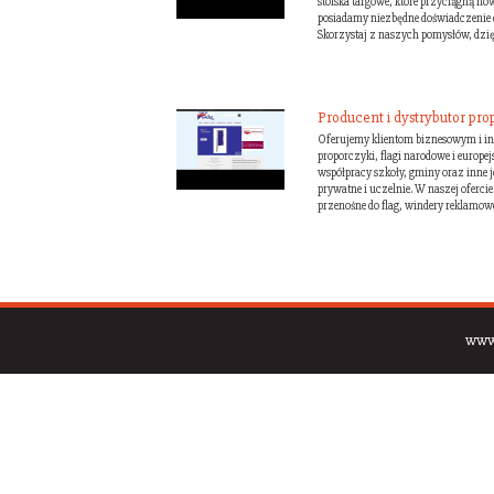
stoiska targowe, które przyciągną no
posiadamy niezbędne doświadczenie 
Skorzystaj z naszych pomysłów, dzię.
Producent i dystrybutor pr
Oferujemy klientom biznesowym i i
proporczyki, flagi narodowe i europe
współpracy szkoły, gminy oraz inne j
prywatne i uczelnie. W naszej oferci
przenośne do flag, windery reklamowe i
www