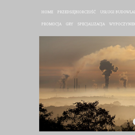
HOME
PRZEDSIĘBIORCZOŚĆ
USŁUGI BUDOWLA
PROMOCJA
GRY
SPECJALIZACJA
WYPOCZYNE