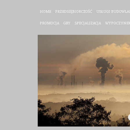
HOME
PRZEDSIĘBIORCZOŚĆ
USŁUGI BUDOWLA
PROMOCJA
GRY
SPECJALIZACJA
WYPOCZYNE