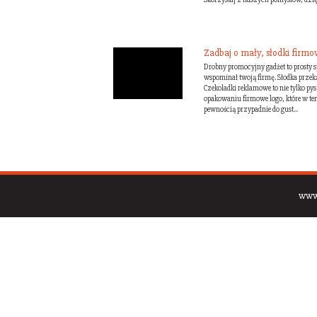
Zadbaj o mały, słodki firm
Drobny promocyjny gadżet to prosty sp
wspominał twoją firmę. Słodka przeką
Czekoladki reklamowe to nie tylko p
opakowaniu firmowe logo, które w te
pewnością przypadnie do gust...
www