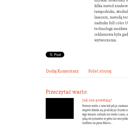
uzyskać doskonały n
kilka metod znakowa
tampodruku, sitodru
laserem, metodą ter
nadruku full color U
technologii możliwe
reklamowa była gad
wytworzenia.
Dodaj Komentarz
Poleć stronę
Przeczytać warto:
Jak one powstają?
Pewnie wielu z was tak jak ja zastana
etapów składa się produkcja chustec
tego tematu zabrało mi wiele czasu, a
jaką otrzymałem w pełni mi wszystko
trafiłem na pana Mariu...