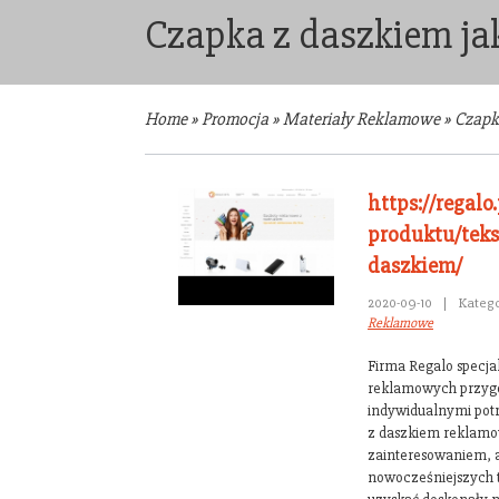
Czapka z daszkiem ja
Home
»
Promocja
»
Materiały Reklamowe
»
Czapk
https://regalo
produktu/teks
daszkiem/
2020-09-10
|
Katego
Reklamowe
Firma Regalo specjal
reklamowych przyg
indywidualnymi pot
z daszkiem reklamow
zainteresowaniem, a
nowocześniejszych