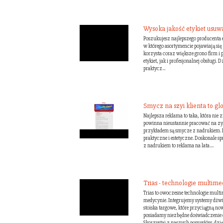
Wysoka jakość etykiet usuw
Poszukujesz najlepszego producenta e
w którego asortymencie pojawiają się 
korzysta coraz większe grono firm i p
etykiet, jak i profesjonalnej obsługi. 
praktycz...
Smycz na szyi klienta to g
Najlepsza reklama to taka, która nie 
powinna nieustannie pracować na zy
przykładem są smycze z nadrukiem. Lub
praktyczne i estetyczne. Doskonale s
z nadrukiem to reklama na lata....
Trias - technologie multime
Trias to owoczesne technologie multi
medycynie. Integrujemy systemy dźw
stoiska targowe, które przyciągną no
posiadamy niezbędne doświadczenie 
Skorzystaj z naszych pomysłów, dzię.