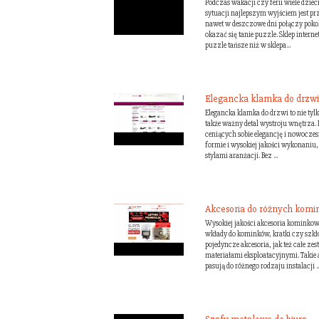
Podczas wakacji czy ferii wiele dzieci
sytuacji najlepszym wyjściem jest pr
nawet w deszczowe dni połączy pok
okazać się tanie puzzle. Sklep intern
puzzle tańsze niż w sklepa...
Elegancka klamka do drzwi
Elegancka klamka do drzwi to nie tyl
także ważny detal wystroju wnętrza. 
ceniących sobie elegancję i nowoczes
formie i wysokiej jakości wykonaniu,
stylami aranżacji. Bez ...
Akcesoria do różnych kom
Wysokiej jakości akcesoria kominkowe
wkłady do kominków, kratki czy szkł
pojedyncze akcesoria, jak też całe 
materiałami eksploatacyjnymi. Takie 
pasują do różnego rodzaju instalacji ..