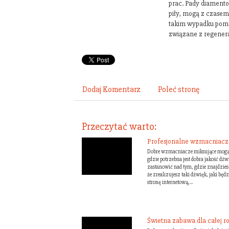
prac. Pady diamentow
piły, mogą z czasem
takim wypadku pomoc
związane z regener
Dodaj Komentarz
Poleć stronę
Przeczytać warto:
Profesjonalne wzmacniacz
Dobre wzmacniacze miksujące mogą 
gdzie potrzebna jest dobra jakość dźw
zastanowić nad tym, gdzie znajdzies
że zrealizujesz taki dźwięk, jaki będ
stronę internetową,...
Świetna zabawa dla całej rod