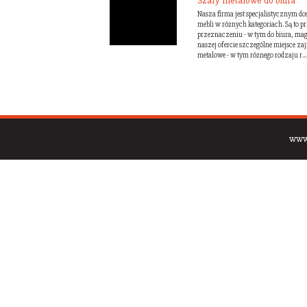
Szafy metalowe do biura
Nasza firma jest specjalistycznym do
mebli w różnych kategoriach. Są to p
przeznaczeniu - w tym do biura, mag
naszej ofercie szczególne miejsce za
metalowe - w tym różnego rodzaju r...
www