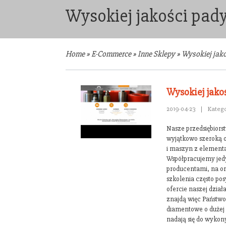
Wysokiej jakości pa
Home
»
E-Commerce
»
Inne Sklepy
»
Wysokiej jak
Wysokiej jak
2019-04-23
|
Katego
Nasze przedsiębiors
wyjątkowo szeroką o
i maszyn z element
Współpracujemy jed
producentami, na o
szkolenia często p
ofercie naszej dział
znajdą więc Państw
diamentowe o dużej 
nadają się do wyko