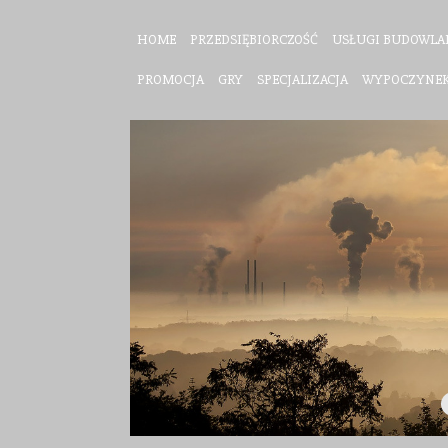
HOME
PRZEDSIĘBIORCZOŚĆ
USŁUGI BUDOWLA
PROMOCJA
GRY
SPECJALIZACJA
WYPOCZYNE