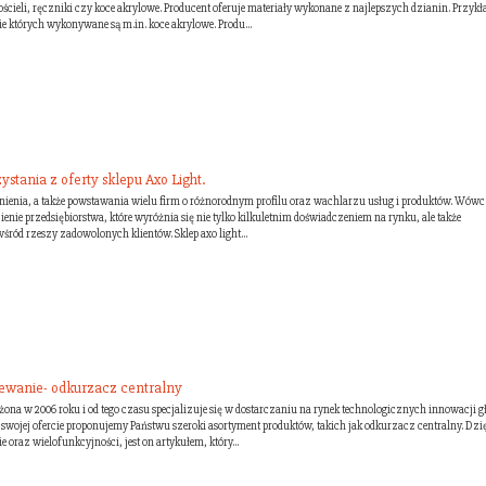
ościeli, ręczniki czy koce akrylowe. Producent oferuje materiały wykonane z najlepszych dzianin. Przyk
zie których wykonywane są m.in. koce akrylowe. Produ...
stania z oferty sklepu Axo Light.
ienia, a także powstawania wielu firm o różnorodnym profilu oraz wachlarzu usług i produktów. Wówc
ienie przedsiębiorstwa, które wyróżnia się nie tylko kilkuletnim doświadczeniem na rynku, ale także
ród rzeszy zadowolonych klientów. Sklep axo light...
ewanie- odkurzacz centralny
ożona w 2006 roku i od tego czasu specjalizuje się w dostarczaniu na rynek technologicznych innowacji 
 swojej ofercie proponujemy Państwu szeroki asortyment produktów, takich jak odkurzacz centralny. Dzi
 oraz wielofunkcyjności, jest on artykułem, który...