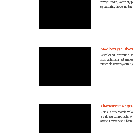
prześcieradła, komplety p
są dzianiny frotte, na ba
Moc korzyści skorzy
Współcześnie pomimo istn
lada zadaniem jest znalez
nieposzlakowaną opinią wś
Alternatywne ogrz
Firma Sanito została zał
z zakresu pomp ciepła. W
swojej nowoczesnej formie