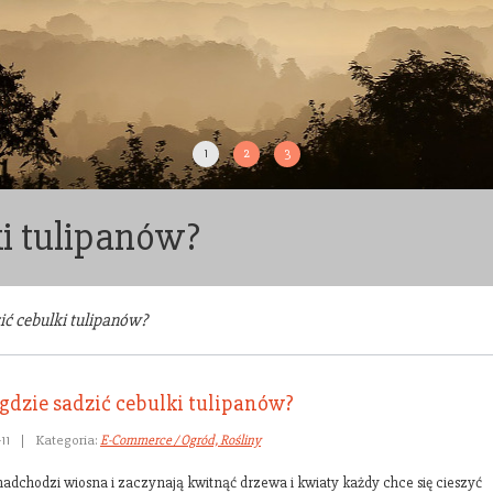
1
2
3
ki tulipanów?
zić cebulki tulipanów?
i gdzie sadzić cebulki tulipanów?
11
|
Kategoria:
E-Commerce / Ogród, Rośliny
nadchodzi wiosna i zaczynają kwitnąć drzewa i kwiaty każdy chce się cieszyć