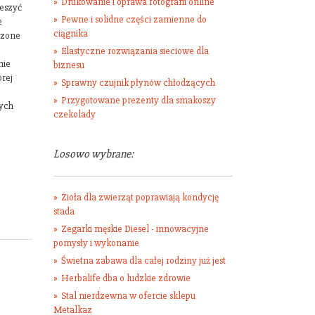
Drukowanie i oprawa fotografii online
ieszyć
Pewne i solidne części zamienne do
e
ciągnika
dzone
Elastyczne rozwiązania sieciowe dla
nie
biznesu
rej
Sprawny czujnik płynów chłodzących
Przygotowane prezenty dla smakoszy
nych
czekolady
Losowo wybrane:
Zioła dla zwierząt poprawiają kondycję
stada
Zegarki męskie Diesel - innowacyjne
pomysły i wykonanie
Świetna zabawa dla całej rodziny już jest
Herbalife dba o ludzkie zdrowie
Stal nierdzewna w ofercie sklepu
Metalkaz