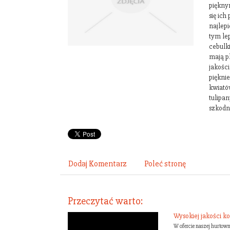
piękny
się ich
najlepi
tym le
cebulk
mają p
jakości
piękni
kwiató
tulipa
szkodni
Dodaj Komentarz
Poleć stronę
Przeczytać warto:
Wysokiej jakości k
W ofercie naszej hurtowni