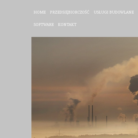
HOME
PRZEDSIĘBIORCZOŚĆ
USŁUGI BUDOWLANE
SOFTWARE
KONTAKT