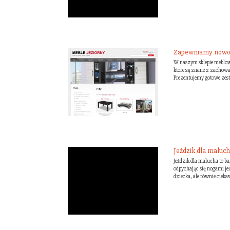
Zapewniamy nowoc
W naszym sklepie meblow
które są znane z zachow
Prezentujemy gotowe zest
Jeździk dla maluch
Jeździk dla malucha to b
odpychając się nogami je
dziecka, ale równie cieka