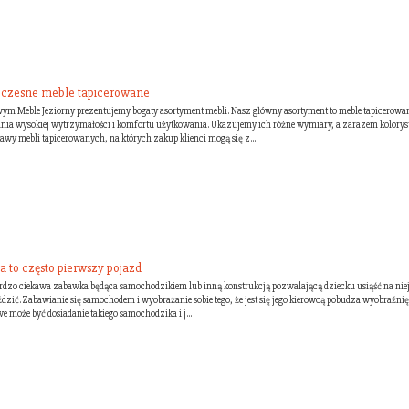
zesne meble tapicerowane
ym Meble Jeziorny prezentujemy bogaty asortyment mebli. Nasz główny asortyment to meble tapicerowa
ania wysokiej wytrzymałości i komfortu użytkowania. Ukazujemy ich różne wymiary, a zarazem kolorys
awy mebli tapicerowanych, na których zakup klienci mogą się z...
a to często pierwszy pojazd
ardzo ciekawa zabawka będąca samochodzikiem lub inną konstrukcją pozwalającą dziecku usiąść na niej
ździć. Zabawianie się samochodem i wyobrażanie sobie tego, że jest się jego kierowcą pobudza wyobraźni
we może być dosiadanie takiego samochodzika i j...