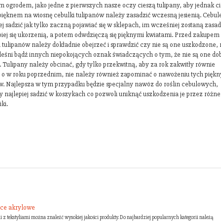
m ogrodem, jako jedne z pierwszych nasze oczy cieszą tulipany, aby jednak c
 pięknem na wiosnę cebulki tulipanów należy zasadzić wczesną jesienią. Cebul
ej sadzić jak tylko zaczną pojawiać się w sklepach, im wcześniej zostaną zasa
piej się ukorzenią, a potem odwdzięczą się pięknymi kwiatami. Przed zakupem
i tulipanów należy dokładnie obejrzeć i sprawdzić czy nie są one uszkodzone, 
leśni bądź innych niepokojących oznak świadczących o tym, że nie są one dob
. Tulipany należy obcinać, gdy tylko przekwitną, aby za rok zakwitły równie
e o w roku poprzednim, nie należy również zapominać o nawożeniu tych pięk
w. Najlepsza w tym przypadku będzie specjalny nawóz do roślin cebulowych,
ny najlepiej sadzić w koszykach co pozwoli uniknąć uszkodzenia je przez różne
ki.
oce akrylowe
 z tekstyliami można znaleźć wysokiej jakości produkty. Do najbardziej popularnych kategorii należą