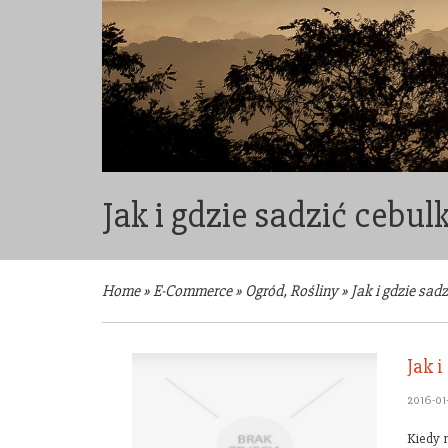
Jak i gdzie sadzić cebul
Home
»
E-Commerce
»
Ogród, Rośliny
»
Jak i gdzie sad
Jak 
2016-01-
Kiedy 