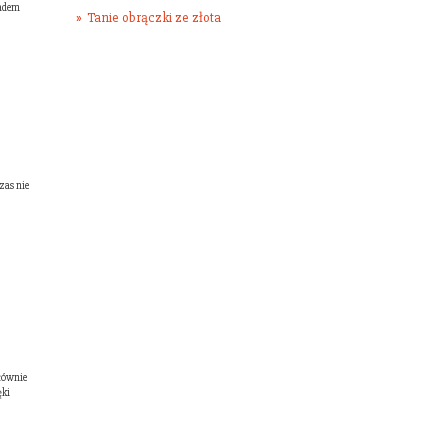
ładem
Tanie obrączki ze złota
zas nie
głównie
ęki