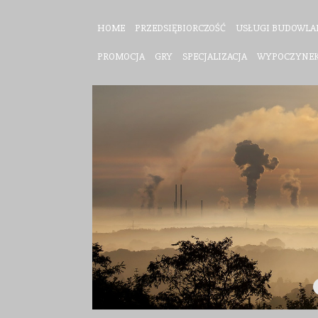
HOME
PRZEDSIĘBIORCZOŚĆ
USŁUGI BUDOWLA
PROMOCJA
GRY
SPECJALIZACJA
WYPOCZYNE