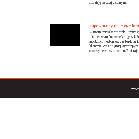
nadzieję, że tutaj trafimy na...
Zapewniamy najlepsze lam
W twoim mieszkaniu brakuje pewnyc
internetowym CudowneLampy, w któr
asortyment. Jest on jeszcze bardziej
klientów. Coraz chętniej wybierają na
oszczędne w użytkowaniu. Pobierają o
www