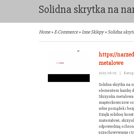
Solidna skrytka na na
Home
»
E-Commerce
»
Inne Sklepy
»
Solidna skryt
https://narze
metalowe
2025-08-05
|
Kateg
Solidna skrytka na 
elementem każdej d
Skrzynka metalowa 
majsterkowiczów ora
sobie porządek i be
Dzięki solidnej kons
materiałowi, skrzyn
odpowiednią ochronę 
przechowywanie i tr