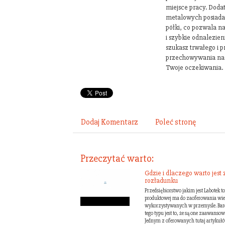
miejsce pracy. Doda
metalowych posiada 
półki, co pozwala 
i szybkie odnalezien
szukasz trwałego i 
przechowywania nar
Twoje oczekiwania.
Dodaj Komentarz
Poleć stronę
Przeczytać warto:
Gdzie i dlaczego warto jest 
rozładunku
Przedsiębiorstwo jakim jest Labotek t
produktowej ma do zaoferowania wiel
wykorzystywanych w przemyśle. Bard
tego typu jest to, że są one zaawan
Jednym z oferowanych tutaj artykułów 