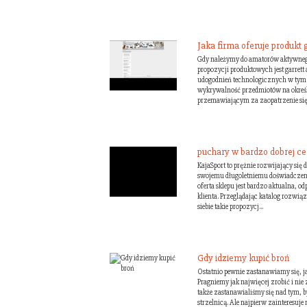
Jaka firma oferuje produkt 
Gdy należymy do amatorów aktywneg
propozycji produktowych jest garrett
udogodnień technologicznych w tym o
wykrywalność przedmiotów na okreś
przemawiającym za zaopatrzenie się w
puchary w bardzo dobrej ce
KajaSport to prężnie rozwijający się
swojemu długoletniemu doświadczeni
oferta sklepu jest bardzo aktualna, 
klienta. Przeglądając katalog rozwią
siebie takie propozycj...
Gdy idziemy kupić broń
Ostatnio pewnie zastanawiamy się, j
Pragniemy jak najwięcej zrobić i nie
także zastanawialiśmy się nad tym, 
strzelnicą. Ale najpierw zainteresuje