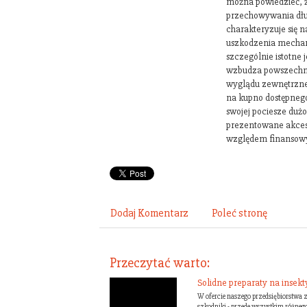
można powiedzieć, 
przechowywania dłu
charakteryzuje się
uszkodzenia mechan
szczególnie istotne je
wzbudza powszechn
wyglądu zewnętrzneg
na kupno dostępnego
swojej pociesze dużo
prezentowane akceso
względem finansow
Dodaj Komentarz
Poleć stronę
Przeczytać warto:
Solidne preparaty na insekt
W ofercie naszego przedsiębiorstwa z
szkodniki - przede wszystkim różneg