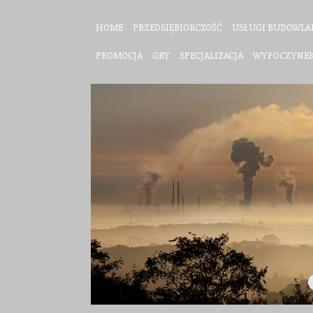
HOME
PRZEDSIĘBIORCZOŚĆ
USŁUGI BUDOWLA
PROMOCJA
GRY
SPECJALIZACJA
WYPOCZYNE