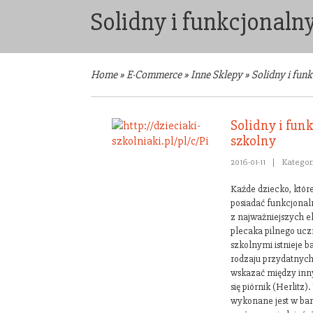
Solidny i funkcjonaln
Home
»
E-Commerce
»
Inne Sklepy
»
Solidny i fun
Solidny i fun
szkolny
2016-01-11
|
Kategor
Każde dziecko, któr
posiadać funkcjonaln
z najważniejszych 
plecaka pilnego ucz
szkolnymi istnieje 
rodzaju przydatnyc
wskazać między inn
się piórnik (Herlitz
wykonane jest w bar