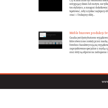
Czy ściana może być elementem dekor
intrygujący deseń lub motyw, nie tylk
ton stylistyce, a mnogość dodatkowyc
tapetować, żeby uzyskać najlepszy ef
znać. 1. Unikajmy oklej...
Meble biurowe produkcji S
Gaudia jest dystrybutorem wyjątkow
które stworzone zostały przez mark
Svenbox charakteryzują się wyjątkow
zaprojektowane specjalnie z myślą o 
oraz stoły są odporne na zadrapania i u
www