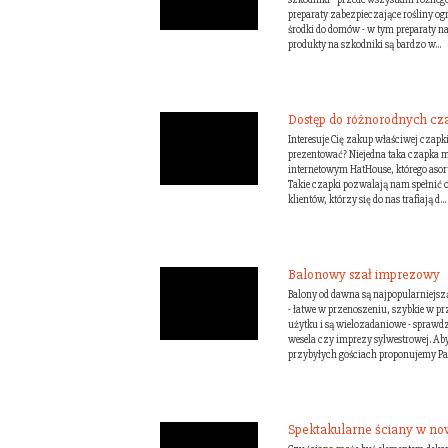
preparaty zabezpieczające rośliny og
środki do domów - w tym preparaty n
produkty na szkodniki są bardzo w...
Dostęp do różnorodnych cz
Interesuje Cię zakup właściwej czapki
prezentować? Niejedna taka czapka m
internetowym HatHouse, którego asor
Takie czapki pozwalają nam spełnić 
klientów, którzy się do nas trafiają d...
Balonowy szał imprezowy
Balony od dawna są najpopularniejsz
- łatwe w przenoszeniu, szybkie w 
użytku i są wielozadaniowe - sprawd
wesela czy imprezy sylwestrowej. Ab
przybyłych gościach proponujemy Pa
Spektakularne ściany w n