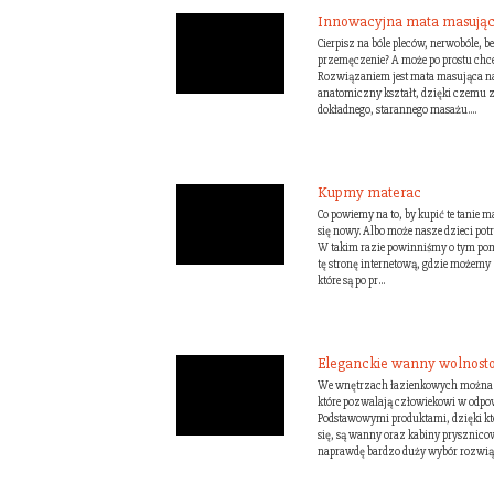
Innowacyjna mata masująca
Cierpisz na bóle pleców, nerwobóle, b
przemęczenie? A może po prostu chce
Rozwiązaniem jest mata masująca na 
anatomiczny kształt, dzięki czemu z
dokładnego, starannego masażu....
Kupmy materac
Co powiemy na to, by kupić te tanie 
się nowy. Albo może nasze dzieci pot
W takim razie powinniśmy o tym pom
tę stronę internetową, gdzie możemy 
które są po pr...
Eleganckie wanny wolnosto
We wnętrzach łazienkowych można u
które pozwalają człowiekowi w odpow
Podstawowymi produktami, dzięki k
się, są wanny oraz kabiny prysznicow
naprawdę bardzo duży wybór rozwią