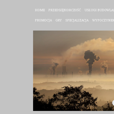
HOME
PRZEDSIĘBIORCZOŚĆ
USŁUGI BUDOWLA
PROMOCJA
GRY
SPECJALIZACJA
WYPOCZYNE