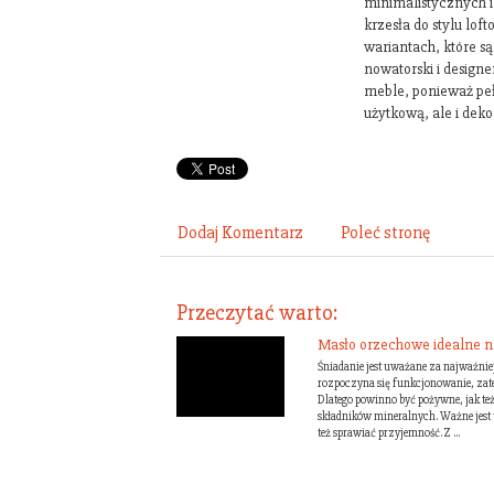
minimalistycznych i
krzesła do stylu lo
wariantach, które s
nowatorski i designer
meble, ponieważ peł
użytkową, ale i deko
Dodaj Komentarz
Poleć stronę
Przeczytać warto:
Masło orzechowe idealne n
Śniadanie jest uważane za najważniej
rozpoczyna się funkcjonowanie, zate
Dlatego powinno być pożywne, jak t
składników mineralnych. Ważne jest t
też sprawiać przyjemność. Z ...