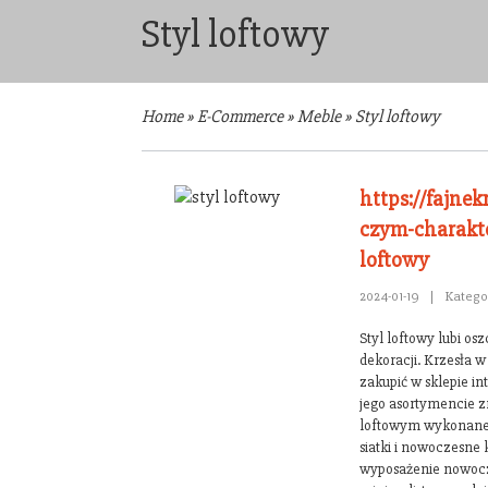
Styl loftowy
Home
»
E-Commerce
»
Meble
»
Styl loftowy
https://fajnek
czym-charakte
loftowy
2024-01-19
|
Katego
Styl loftowy lubi o
dekoracji. Krzesła 
zakupić w sklepie i
jego asortymencie zn
loftowym wykonane 
siatki i nowoczesne 
wyposażenie nowocz