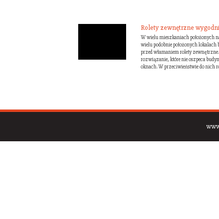
Rolety zewnętrzne wygodnie
W wielu mieszkaniach położonych na
wielu podobnie położonych lokalach
przed włamaniem rolety zewnętrzne. 
rozwiązanie, które nie oszpeca budy
oknach. W przeciwieństwie do nich rol
www