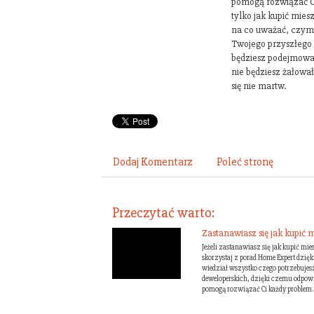
pomogą rozwiązać Ci
tylko jak kupić mie
na co uważać, czym s
Twojego przyszłego 
będziesz podejmował
nie będziesz żałowa
się nie martw.
Dodaj Komentarz
Poleć stronę
Przeczytać warto:
Zastanawiasz się jak kupić
Jeżeli zastanawiasz się jak kupić mie
skorzystaj z porad Home Expert dzięk
wiedział wszystko czego potrzebujes
deweloperskich, dzięki czemu odpowie
pomogą rozwiązać Ci każdy problem. 