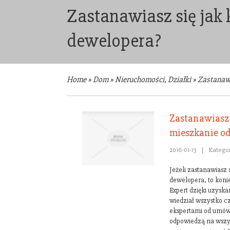
Zastanawiasz się jak 
dewelopera?
Home
»
Dom
»
Nieruchomości, Działki
»
Zastanawi
Zastanawiasz 
mieszkanie o
2016-01-13
|
Kategor
Jeżeli zastanawiasz 
dewelopera, to koni
Expert dzięki uzyska
wiedział wszystko cz
ekspertami od umów
odpowiedzą na wszyst