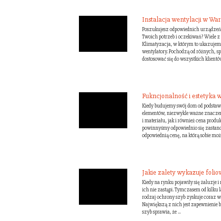
Instalacja wentylacji w Wa
Poszukujesz odpowiednich urządzeń 
Twoich potrzeb i oczekiwań? Wiele z
Klimatyzacja, w którym to ukazujemy
wentylatory. Pochodzą od różnych, 
dostosować się do wszystkich klientów
Fukncjonalność i estetyka w
Kiedy budujemy swój dom od podstaw
elementów, niezwykle ważne znaczen
i materiału, jak i również cena prod
powinnyśmy odpowiednio się zastano
odpowiednią cenę, na którą sobie moż.
Jakie zalety wykazuje folio
Kiedy na rynku pojawiły się żaluzje i 
ich nie zastąpi. Tymczasem od kilku l
rodzaj ochrony szyb zyskuje coraz w
Największą z nich jest zapewnienie
szyb sprawia, że ...