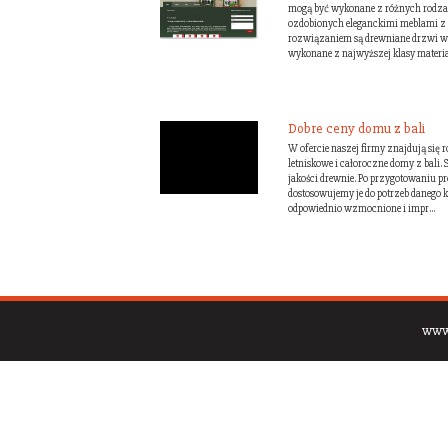
mogą być wykonane z różnych rodza
ozdobionych eleganckimi meblami z 
rozwiązaniem są drewniane drzwi we
wykonane z najwyższej klasy materiał
Dobre ceny domu z bali
W ofercie naszej firmy znajdują się
letniskowe i całoroczne domy z bali.
jakości drewnie. Po przygotowaniu p
dostosowujemy je do potrzeb danego k
odpowiednio wzmocnione i impr...
www