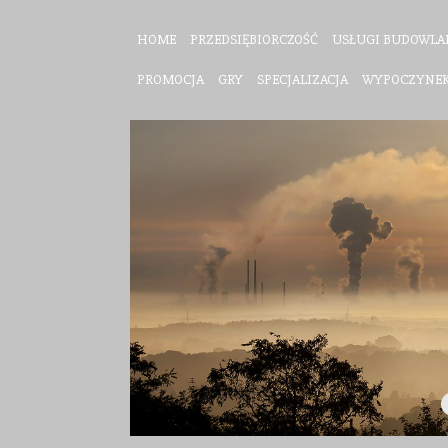
HOME
PRZEDSIĘBIORCZOŚĆ
USŁUGI BUDOWLA
PROMOCJA
GRY
SPECJALIZACJA
WYPOCZYNE