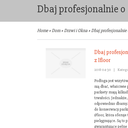
Dbaj profesjonalnie o 
Home
»
Dom
»
Drzwi i Okna
»
Dbaj profesjonalnie 
Dbaj profesjo
z Ifloor
2018-04-30
|
Katego
Podłoga jest wizytó
nią dbać, właściwie 
parkiety mają kilkud
trwałości. Jednakże,
odpowiednio dbamy. 
do konserwacji parki
iFloor, która oferuje
pielęgnujące. Są to 
gwarantujące pełne 