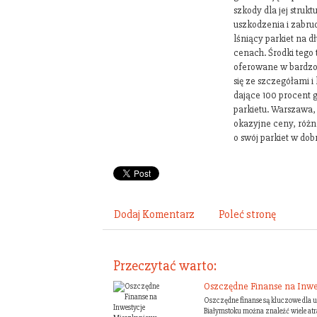
szkody dla jej struk
uszkodzenia i zabru
lśniący parkiet na 
cenach. Środki tego
oferowane w bardzo
się ze szczegółami i
dające 100 procent 
parkietu. Warszawa,
okazyjne ceny, różne
o swój parkiet w dob
Dodaj Komentarz
Poleć stronę
Przeczytać warto:
Oszczędne Finanse na Inwe
Oszczędne finanse są kluczowe dla 
Białymstoku można znaleźć wiele atr