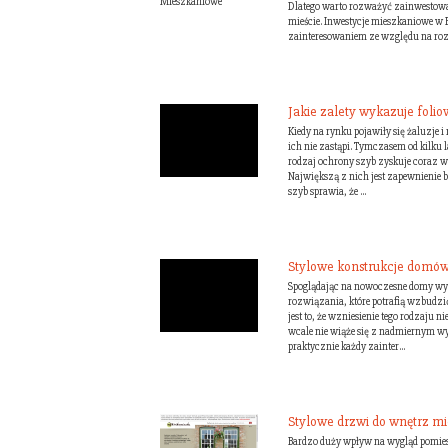
Dlatego warto rozważyć zainwestow
mieście. Inwestycje mieszkaniowe w 
zainteresowaniem ze względu na rozw
Jakie zalety wykazuje folio
Kiedy na rynku pojawiły się żaluzje i 
ich nie zastąpi. Tymczasem od kilku l
rodzaj ochrony szyb zyskuje coraz w
Największą z nich jest zapewnienie
szyb sprawia, że ...
Stylowe konstrukcje domó
Spoglądając na nowoczesne domy wyk
rozwiązania, które potrafią wzbudzi
jest to, że wzniesienie tego rodzaju
wcale nie wiąże się z nadmiernym w
praktycznie każdy zainter...
Stylowe drzwi do wnętrz m
Bardzo duży wpływ na wygląd pomies