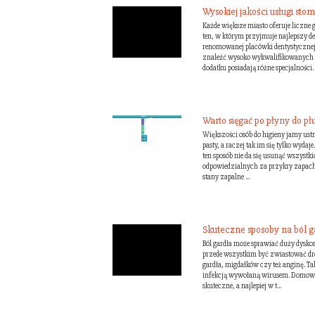
Wysokiej jakości usługi sto
Każde większe miasto oferuje liczne 
ten, w którym przyjmuje najlepszy d
renomowanej placówki dentystycznej
znaleźć wysoko wykwalifikowanych i
dodatku posiadają różne specjalności. 
Warto sięgać po płyny do pł
Większości osób do higieny jamy ustn
pasty, a raczej tak im się tylko wydaj
ten sposób nie da się usunąć wszystki
odpowiedzialnych za przykry zapach 
stany zapalne ...
Skuteczne sposoby na ból g
Ból gardła może sprawiać duży dyskom
przede wszystkim być zwiastować dro
gardła, migdałków czy też anginę. T
infekcją wywołaną wirusem. Domowe
skuteczne, a najlepiej w t...