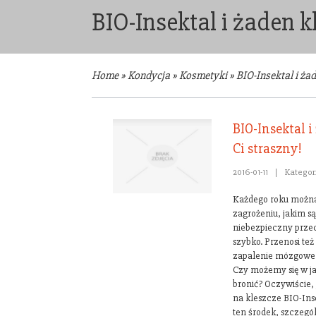
BIO-Insektal i żaden kl
Home
»
Kondycja
»
Kosmetyki
»
BIO-Insektal i żad
BIO-Insektal i
Ci straszny!
2016-01-11
|
Kategor
Każdego roku można u
zagrożeniu, jakim są
niebezpieczny przec
szybko. Przenosi też
zapalenie mózgowe,
Czy możemy się w ja
bronić? Oczywiście, 
na kleszcze BIO-Ins
ten środek, szczegó