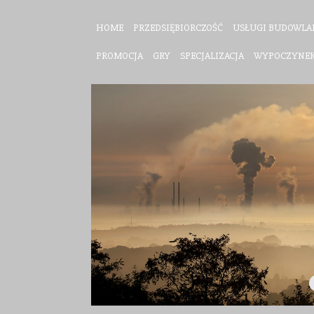
HOME
PRZEDSIĘBIORCZOŚĆ
USŁUGI BUDOWLA
PROMOCJA
GRY
SPECJALIZACJA
WYPOCZYNE