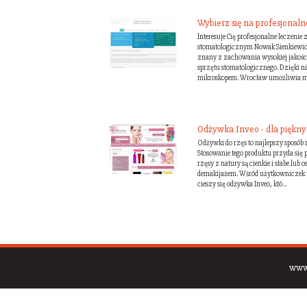
Wybierz się na profesjonal
Interesuje Cię profesjonalne leczenie
stomatologicznym Nowak Sienkiewicz,
znany z zachowania wysokiej jakośc
sprzętu stomatologicznego. Dzięki n
mikroskopem. Wrocław umożliwia mu 
Odżywka Inveo - dla pięknyc
Odżywki do rzęs to najlepszy sposób na
Stosowanie tego produktu przyda się
rzęsy z natury są cienkie i słabe lub
demakijażem. Wśród użytkowniczek 
cieszy się odżywka Inveo, któ...
www