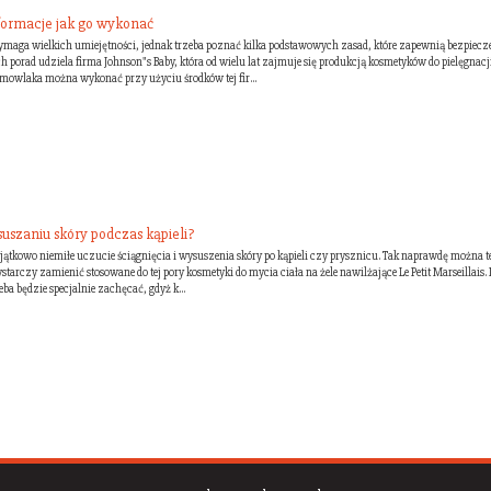
nformacje jak go wykonać
maga wielkich umiejętności, jednak trzeba poznać kilka podstawowych zasad, które zapewnią bezpiec
h porad udziela firma Johnson"s Baby, która od wielu lat zajmuje się produkcją kosmetyków do pielęgnacj
mowlaka można wykonać przy użyciu środków tej fir...
uszaniu skóry podczas kąpieli?
jątkowo niemiłe uczucie ściągnięcia i wysuszenia skóry po kąpieli czy prysznicu. Tak naprawdę można 
starczy zamienić stosowane do tej pory kosmetyki do mycia ciała na żele nawilżające Le Petit Marseillais.
eba będzie specjalnie zachęcać, gdyż k...