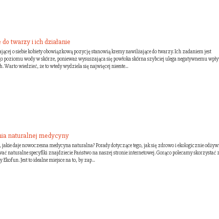
do twarzy i ich działanie
jącej o siebie kobiety obowiązkową pozycję stanowią kremy nawilżające do twarzy. Ich zadaniem jest
o poziomu wody w skórze, ponieważ wysuszająca się powłoka skórna szybciej ulega negatywnemu wpł
arto wiedzieć, że to wtedy wydziela się najwięcej nieeste...
nia naturalnej medycyny
, jakie daje nowoczesna medycyna naturalna? Porady dotyczące tego, jak się zdrowo i ekologicznie odżyw
ować naturalne specyfiki znajdziecie Państwo na naszej stronie internetowej. Gorąco polecamy skorzystać 
Ekofun. Jest to idealne miejsce na to, by zap...