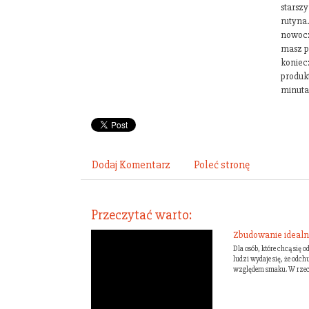
starszy
rutyna
nowocz
masz p
koniec
produk
minuta
Dodaj Komentarz
Poleć stronę
Przeczytać warto:
Zbudowanie idealn
Dla osób, które chcą się 
ludzi wydaje się, że odc
względem smaku. W rzeczy