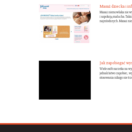
Masaż dziecka i i
Masaż niemowlaka nie wy
i uspokoją malucha. Takic
najmłodszych. Masaż nie
Jak zapobiegać wys
Wiele osób narzeka na wy
jednak łatwo zapobiec, wy
stosowania nikogo nie trz