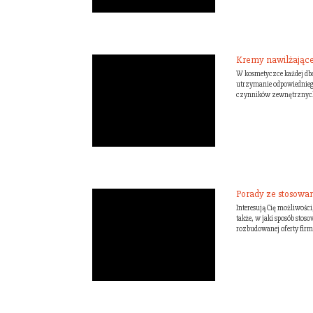
Kremy nawilżające 
W kosmetyczce każdej dba
utrzymanie odpowiednieg
czynników zewnętrznych. W
Porady ze stosowa
Interesują Cię możliwości
także, w jaki sposób stos
rozbudowanej oferty firmy 