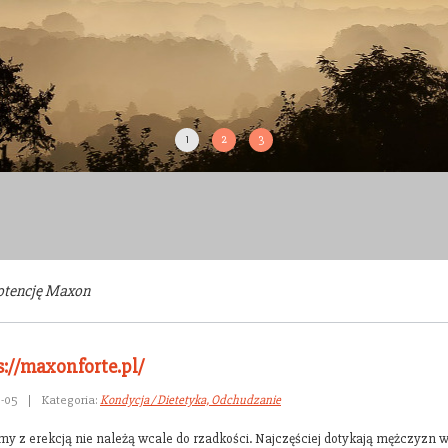
1
2
3
otencję Maxon
s://maxonforte.pl/
8-05
|
Kategoria:
Kondycja / Dietetyka, Odchudzanie
my z erekcją nie należą wcale do rzadkości. Najczęściej dotykają mężczyzn 