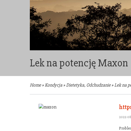
Lek na potencję Maxon
Home
»
Kondycja
»
Dietetyka, Odchudzanie
»
Lek na p
http
2022-0
Proble