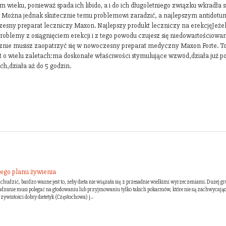
m wieku, ponieważ spada ich libido, a i do ich długoletniego związku wkradła s
. Można jednak skutecznie temu problemowi zaradzić, a najlepszym antidotum
esny preparat leczniczy Maxon. Najlepszy produkt leczniczy na erekcjęJeżel
roblemy z osiągnięciem erekcji i z tego powodu czujesz się niedowartościowa
znie musisz zaopatrzyć się w nowoczesny preparat medyczny Maxon Forte. T
t o wielu zaletach:ma doskonałe właściwości stymulujące wzwód,działa już po
ch,działa aż do 5 godzin.
ego planu żywienia
odchudzić, bardzo ważne jest to, żeby dieta nie wiązała się z przesadnie wielkimi wyrzeczeniami. Dużej gr
hudzanie musi polegać na głodowaniu lub przyjmowaniu tylko takich pokarmów, które nie są zachwycając
wistości dobry dietetyk (Częstochowa) j...