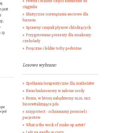
Pewne i solidne części zamienne do
ię
ciągnika
 jest
Elastyczne rozwiązania sieciowe dla
i
biznesu
ny,
o
Sprawny czujnik płynów chłodzących
 12
Przygotowane prezenty dla smakoszy
czekolady
Poręczne i lekkie torby podróżne
Losowo wybrane:
Spotkania terapeutyczne dla małżeństw
Kwas hialuronowy w salonie urody
Firma, w której nabędziemy m.in. nici
biorewitalizujące pdo
upie
xrayprotect - ochraniamy personel i
e pod
pacjentów
What is the work of make-up artist?
Leki na gardło w ciąży