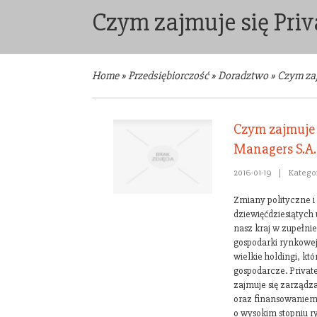
Czym zajmuje się Priv
Home
»
Przedsiębiorczość
»
Doradztwo
»
Czym zaj
Czym zajmuje 
Managers S.A.
2016-01-19
|
Katego
Zmiany polityczne i
dziewięćdziesiątych
nasz kraj w zupełnie
gospodarki rynkowej
wielkie holdingi, kt
gospodarcze. Private
zajmuje się zarząd
oraz finansowaniem 
o wysokim stopniu r