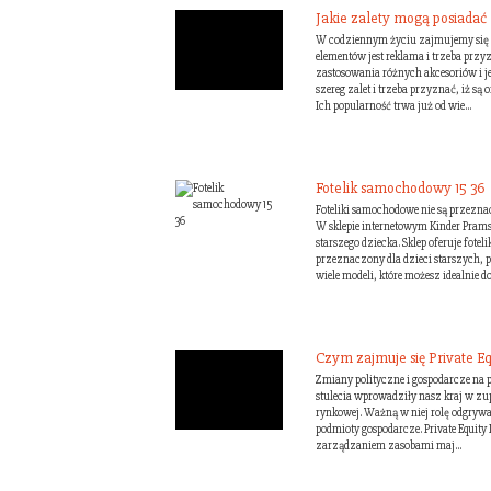
Jakie zalety mogą posiadać l
W codziennym życiu zajmujemy się 
elementów jest reklama i trzeba przy
zastosowania różnych akcesoriów i jed
szereg zalet i trzeba przyznać, iż 
Ich popularność trwa już od wie...
Fotelik samochodowy 15 36
Foteliki samochodowe nie są przezna
W sklepie internetowym Kinder Prams k
starszego dziecka. Sklep oferuje fotel
przeznaczony dla dzieci starszych, p
wiele modeli, które możesz idealnie do
Czym zajmuje się Private Eq
Zmiany polityczne i gospodarcze na p
stulecia wprowadziły nasz kraj w zupe
rynkowej. Ważną w niej rolę odgrywaj
podmioty gospodarcze. Private Equity
zarządzaniem zasobami maj...