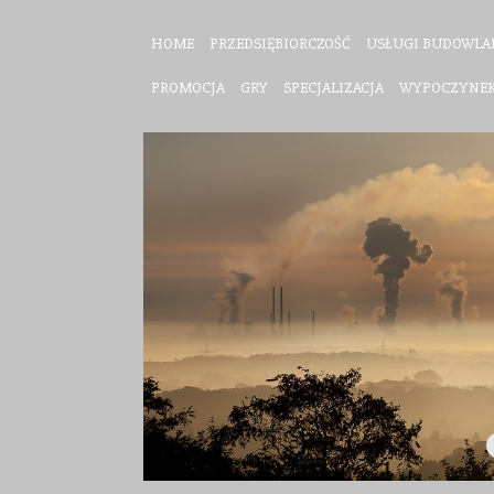
HOME
PRZEDSIĘBIORCZOŚĆ
USŁUGI BUDOWLA
PROMOCJA
GRY
SPECJALIZACJA
WYPOCZYNE