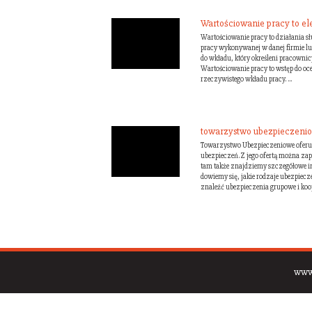
Wartościowanie pracy to ele
Wartościowanie pracy to działania sł
pracy wykonywanej w danej firmie lub 
do wkładu, który określeni pracownic
Wartościowanie pracy to wstęp do oce
rzeczywistego wkładu pracy. ...
towarzystwo ubezpieczenio
Towarzystwo Ubezpieczeniowe oferuj
ubezpieczeń. Z jego ofertą można zapo
tam także znajdziemy szczegółowe in
dowiemy się, jakie rodzaje ubezpiecz
znaleźć ubezpieczenia grupowe i koop
www