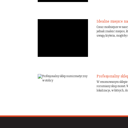
Idealne miejsce na
Coraz modniejsze w naszy
jednak znaleźć miejsce, k
uwagę kryteria, mogłoby s
Profesjonalny skl
W renomowanym sklepie n
rozumiany skup monet. W
lokalizacje, w których, d