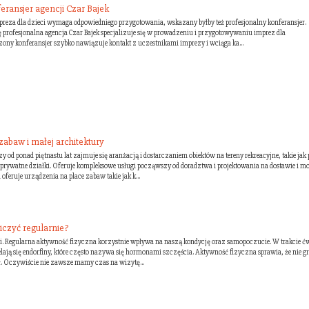
eransjer agencji Czar Bajek
reza dla dzieci wymaga odpowiedniego przygotowania, wskazany byłby też profesjonalny konferansjer.
ię profesjonalna agencja Czar Bajek specjalizuje się w prowadzeniu i przygotowywaniu imprez dla
ny konferansjer szybko nawiązuje kontakt z uczestnikami imprezy i wciąga ka...
abaw i małej architektury
y od ponad piętnastu lat zajmuje się aranżacją i dostarczaniem obiektów na tereny rekreacyjne, takie jak 
 prywatne działki. Oferuje kompleksowe usługi począwszy od doradztwa i projektowania na dostawie i m
feruje urządzenia na place zabaw takie jak k...
iczyć regularnie?
odni. Regularna aktywność fizyczna korzystnie wpływa na naszą kondycję oraz samopoczucie. W trakcie 
ą się endorfiny, które często nazywa się hormonami szczęścia. Aktywność fizyczna sprawia, że nie g
. Oczywiście nie zawsze mamy czas na wizytę...