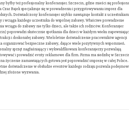
ny byłby też profesjonalny konferansjer. Szczecin, gdzie mieści się profesjon
a Czar Bajek specjalizuje się w prowadzeniu i przygotowywaniu imprez dla
dszych. Doświadczony konferansjer szybko nawiązuje kontakt z uczestnikam
y i wciąga każdego uczestnika do wspólnej zabawy. Właściwe prowadzenie
ia wciąga do zabawy nie tylko dzieci, ale także ich rodziców. Konferansjer
cin) poprowadzi skutecznie spotkania dla dzieci w każdym wieku zapewniając
atrakcji i doskonałej zabawy. Wieloletnie doświadczenie pracowników agencji
a organizować bezpieczne zabawy, dające wiele pozytywnych wspomnień.
jonalny sprzęt nagłaśniający i wykwalifikowani konferansjerzy pozwalają
towywać i prowadzić evnty reklamowe dla firm. Firma ma siedzibę w Szczecin
 na życzenie zamawiających gotowa jest poprowadzić imprezę w całej Polsce.
etnie doświadczenie w obsłudze eventów każdego rodzaju pozwala podejmow
dziej złożone wyzwania.