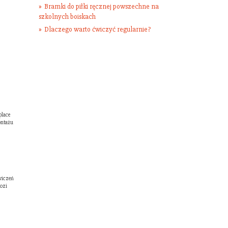
Bramki do piłki ręcznej powszechne na
szkolnych boiskach
Dlaczego warto ćwiczyć regularnie?
place
ontażu
ćwiczeń
rozi