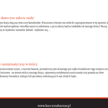
 skuteczne zabicie nudy!
m kraju stają się wieczory kawalerskie. Warszawa również ma wiele do zaproponowanie w tej sprawie. J
tóre będzie spełniać wszelkie nasze oczekiwania, a przy okazji będzie niedaleko od naszego domu? Biorąc
ię to wydawać nierealne. Jednak - wydawać się, ...
ep numizmatyczny w stolicy
umizmatycznym, o nazwie Sasarte, prowadzony jest od samego początku działalności tego miejsca sze
arszawa - na terenie stolicy naszego kraju, opisywany antykwariat numizmatyczny posiada aż dwie
okonamy transakcji zakupu lub sprzedaży interesujących nas złotych bądź...
www.karczmaharnas.pl