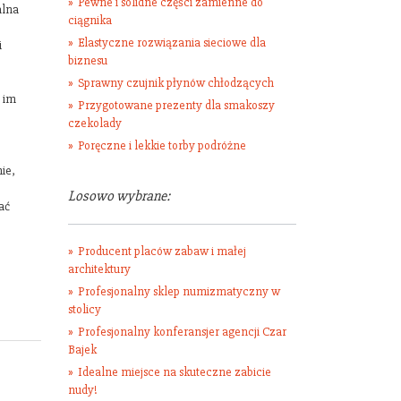
Pewne i solidne części zamienne do
alna
ciągnika
Elastyczne rozwiązania sieciowe dla
i
biznesu
Sprawny czujnik płynów chłodzących
 im
Przygotowane prezenty dla smakoszy
czekolady
Poręczne i lekkie torby podróżne
ie,
Losowo wybrane:
ać
Producent placów zabaw i małej
architektury
Profesjonalny sklep numizmatyczny w
stolicy
Profesjonalny konferansjer agencji Czar
Bajek
Idealne miejsce na skuteczne zabicie
nudy!