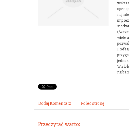
wskaza
agencj
najmło
imprez
spotkan
(Szcze
wiele 
pozwal
Profes
przygo
jednak
Wielol
najbar
Dodaj Komentarz
Poleć stronę
Przeczytać warto: