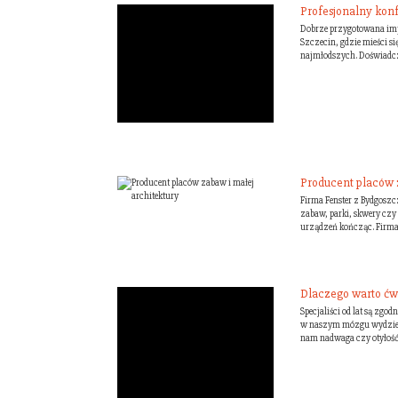
Profesjonalny konf
Dobrze przygotowana imp
Szczecin, gdzie mieści s
najmłodszych. Doświadczo
Producent placów z
Firma Fenster z Bydgoszcz
zabaw, parki, skwery czy
urządzeń kończąc. Firma o
Dlaczego warto ćw
Specjaliści od lat są zg
w naszym mózgu wydzielaj
nam nadwaga czy otyłość