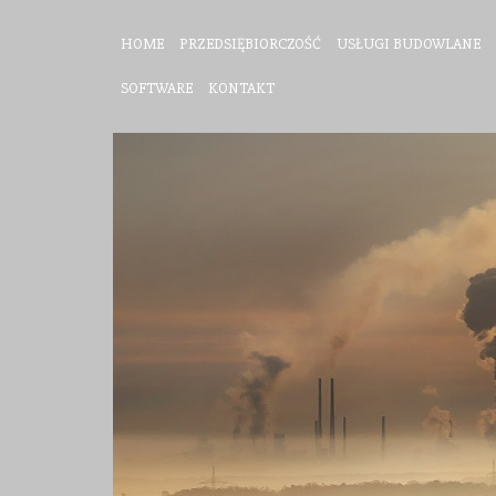
HOME
PRZEDSIĘBIORCZOŚĆ
USŁUGI BUDOWLANE
SOFTWARE
KONTAKT