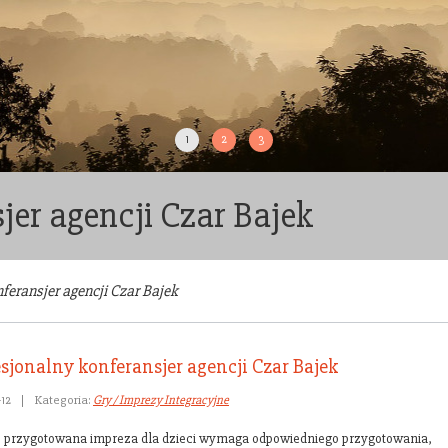
1
2
3
jer agencji Czar Bajek
feransjer agencji Czar Bajek
esjonalny konferansjer agencji Czar Bajek
-12
|
Kategoria:
Gry / Imprezy Integracyjne
 przygotowana impreza dla dzieci wymaga odpowiedniego przygotowania,