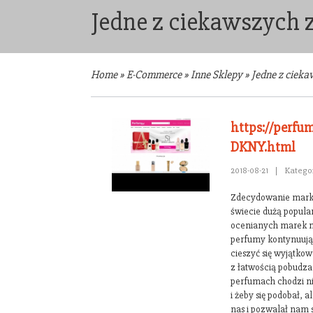
Jedne z ciekawszych
Home
»
E-Commerce
»
Inne Sklepy
»
Jedne z ciek
https://perfum
DKNY.html
2018-08-21
|
Katego
Zdecydowanie marka
świecie dużą popularn
ocenianych marek 
perfumy kontynuują 
cieszyć się wyjątko
z łatwością pobudza
perfumach chodzi nie
i żeby się podobał, 
nas i pozwalał nam s