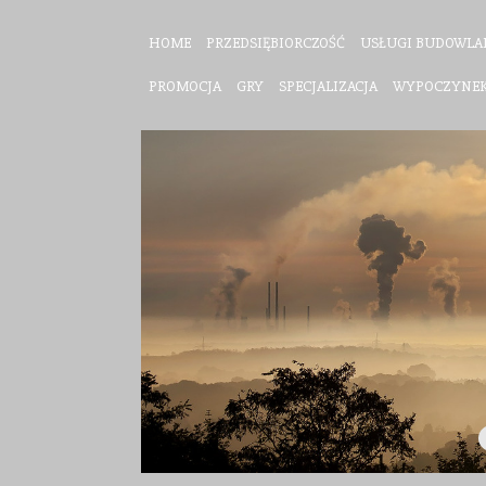
HOME
PRZEDSIĘBIORCZOŚĆ
USŁUGI BUDOWLA
PROMOCJA
GRY
SPECJALIZACJA
WYPOCZYNE