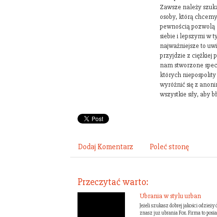
Zawsze należy szuka
osoby, którą chcem
pewnością pozwolą 
siebie i lepszymi w 
najważniejsze to uwi
przyjdzie z ciężkiej
nam stworzone specj
których niepospolit
wyróżnić się z anon
wszystkie siły, aby b
Dodaj Komentarz
Poleć stronę
Przeczytać warto:
Ubrania w stylu urban
Jeżeli szukasz dobrej jakości odzież
znasz już ubrania Fox. Firma to posia