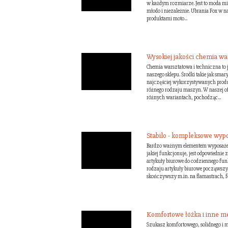
w każdym rozmiarze. Jest to moda mie
młodo i niezależnie. Ubrania Fox w n
produktami moto...
Wysokiej jakości chemia wa
Chemia warsztatowa i techniczna to 
naszego sklepu. Środki takie jak smary i
najczęściej wykorzystywanych prod
różnego rodzaju maszyn. W naszej o
różnych wariantach, pochodząc...
Stabilo - kompleksowe wypo
Bardzo ważnym elementem wyposażen
jakiej funkcjonuje, jest odpowiednie
artykuły biurowe do codziennego fu
rodzaju artykuły biurowe począwszy 
skończywszy m.in. na flamastrach, fol
Komfortowe łóżka i inne me
Szukasz komfortowego, solidnego i mo