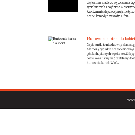
cię też inne meble do wyposażenia t
sypialnianych znajdziesz w asortyme
Asortyment sklepu obejmuje nie tylko w
nocne, komody czy szafy! Ofert...
Hurtownia kurtek dla kobie
Ciepłe kurtki to nieodzowny element g
Ale mogą być także noszone wiosną i 
górskich, pieszych wycieczek. Sklepy 
dobrej okazji i wybrać rzetelnego dos
hurtownia kurtek. W of...
www