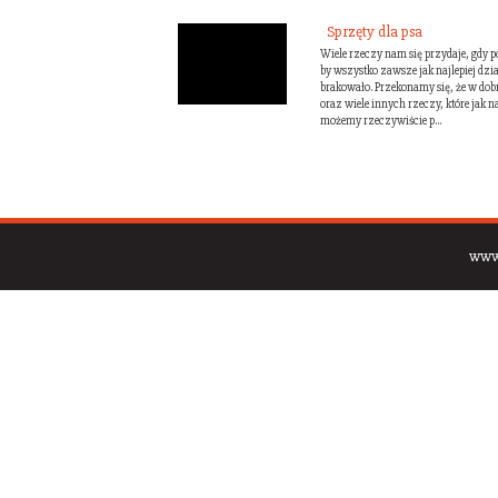
Sprzęty dla psa
Wiele rzeczy nam się przydaje, gdy p
by wszystko zawsze jak najlepiej dzi
brakowało. Przekonamy się, że w dobr
oraz wiele innych rzeczy, które jak na
możemy rzeczywiście p...
www