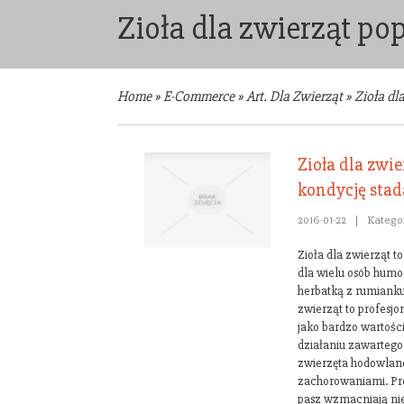
Zioła dla zwierząt po
Home
»
E-Commerce
»
Art. Dla Zwierząt
»
Zioła dl
Zioła dla zwi
kondycję stad
2016-01-22
|
Katego
Zioła dla zwierząt to
dla wielu osób humor
herbatką z rumianku
zwierząt to profesj
jako bardzo wartości
działaniu zawartego 
zwierzęta hodowlane
zachorowaniami. Pr
pasz wzmacniają nie