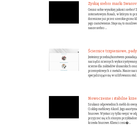
Zyskaj srebro marki Swarov
Cenisz sobie wysokiej jakości srebro? 
internetowym Rosali, w którym to pr
docenione już przez szerokie grono kl
jego zamówienie. Staje się to możliwe
nasze srebro ...
Ściernice trzpieniowe, pady i
Jesteśmy przedsiębiorstwem posiadaj
narzędzi ściernych wykorzystywanyc
ścierne dla zakładów ślusarskich o
przemysłowych z metalu. Nasze narzę
specjalizujące się w szlifowaniu stal..
Nowoczesne i stabilne krze
Szukasz odpowiednich mebli do swoje
Ci sklep meblowy Akord. Jego asorty
biurowe. Wystarczy tylko wejść w odp
przyjrzeć się ich różnym przykładom
krzesła biurowe. Klienci ceni�...