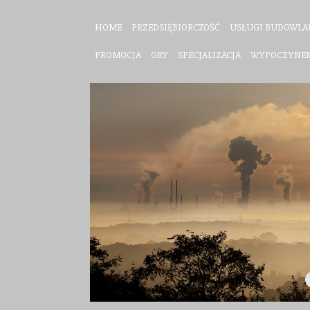
HOME
PRZEDSIĘBIORCZOŚĆ
USŁUGI BUDOWLA
PROMOCJA
GRY
SPECJALIZACJA
WYPOCZYNE