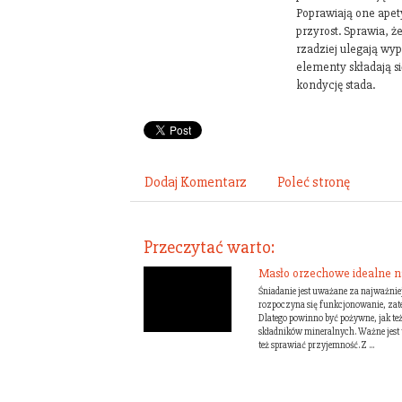
Poprawiają one apety
przyrost. Sprawia, ż
rzadziej ulegają wy
elementy składają si
kondycję stada.
Dodaj Komentarz
Poleć stronę
Przeczytać warto:
Masło orzechowe idealne n
Śniadanie jest uważane za najważniej
rozpoczyna się funkcjonowanie, zate
Dlatego powinno być pożywne, jak t
składników mineralnych. Ważne jest t
też sprawiać przyjemność. Z ...