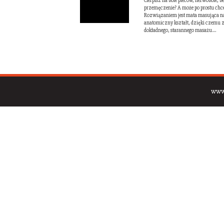
Cierpisz na bóle pleców, nerwobóle, b
przemęczenie? A może po prostu chce
Rozwiązaniem jest mata masująca na 
anatomiczny kształt, dzięki czemu z
dokładnego, starannego masażu....
www