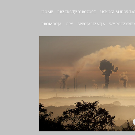
HOME
PRZEDSIĘBIORCZOŚĆ
USŁUGI BUDOWLA
PROMOCJA
GRY
SPECJALIZACJA
WYPOCZYNE