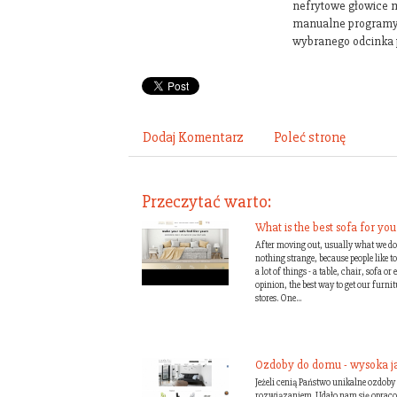
nefrytowe głowice 
manualne programy 
wybranego odcinka p
Dodaj Komentarz
Poleć stronę
Przeczytać warto:
What is the best sofa for yo
After moving out, usually what we do i
nothing strange, because people like to
a lot of things - a table, chair, sofa o
opinion, the best way to get our furni
stores. One...
Ozdoby do domu - wysoka ja
Jeżeli cenią Państwo unikalne ozdoby
rozwiązaniem. Udało nam się opraco