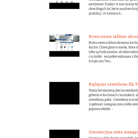
asortyment. Znaleźć w nim można tylk
okres długich lat. Jest to możliwe d
produkcji. Oczywiście d...
Nowoczesne szklane akces
Nowoczesne szklane akcesoria kuchen
kuchni. Clinex glass to marka, która o
tylko są funkcjonalne, ale także styl
czy kubki - wszystkie wykonane z dbał
Dzięki nim Two...
Najlepsze oświetlenie dla
Taśmy led stanowią obecnie standard
głównie w kuchniach i łazienkach, al
oświetlania pokoi. Oświetlenie to dzie
zupełności zastępuje inne źródła świa
poprawę estetyki ...
Innowacyjna mata masująca