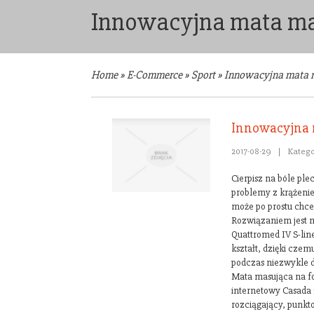
Innowacyjna mata mas
Home
»
E-Commerce
»
Sport
»
Innowacyjna mata m
Innowacyjna 
2017-08-29
|
Katego
Cierpisz na bóle pl
problemy z krążenie
może po prostu chces
Rozwiązaniem jest m
Quattromed IV S-lin
kształt, dzięki cze
podczas niezwykle 
Mata masująca na fo
internetowy Casada
rozciągający, punkto