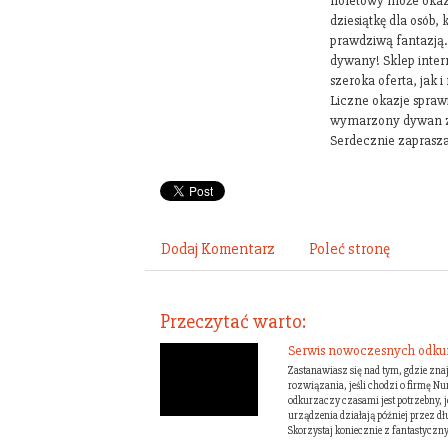
fioletowy może oka
dziesiątkę dla osób, 
prawdziwą fantazją
dywany! Sklep inte
szeroka oferta, jak 
Liczne okazje spraw
wymarzony dywan za
Serdecznie zaprasz
Dodaj Komentarz
Poleć stronę
Przeczytać warto:
Serwis nowoczesnych odku
Zastanawiasz się nad tym, gdzie znaj
rozwiązania, jeśli chodzi o firmę N
odkurzaczy czasami jest potrzebny, j
urządzenia działają później przez dł
Skorzystaj koniecznie z fantastyczny