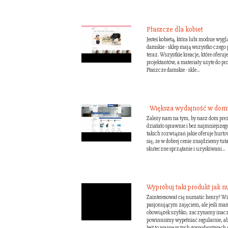
Płaszcze dla kobiet
Jesteś kobietą, która lubi modnie wyg
damskie - sklep mają wszystko czego p
teraz. Wszystkie kreacje, które ofer
projektantów, a materiały użyte do pr
Płaszcze damskie - skle...
Większa wydajność w dom
Zależy nam na tym, by nasz dom prez
działało sprawnie i bez najmniejszeg
takich rozwiązań jakie oferuje hur
się, że w dobrej cenie znajdziemy tut
skuteczne sprzątanie i uzyskiwani...
Wypróbuj taki produkt jak 
Zainteresował cię numatic henry? Wie
pasjonującym zajęciem, ale jeśli m
obowiązek szybko, zaczynamy inaczej
powinniśmy wypełniać regularnie, a
Jest to ważne w tych gospodarstwach