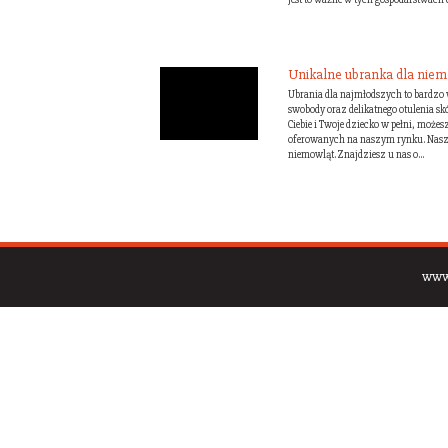
Unikalne ubranka dla nie
Ubrania dla najmłodszych to bardzo 
swobody oraz delikatnego otulenia skó
Ciebie i Twoje dziecko w pełni, może
oferowanych na naszym rynku. Nasza
niemowląt. Znajdziesz u nas o...
www