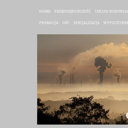
HOME
PRZEDSIĘBIORCZOŚĆ
USŁUGI BUDOWLA
PROMOCJA
GRY
SPECJALIZACJA
WYPOCZYNE