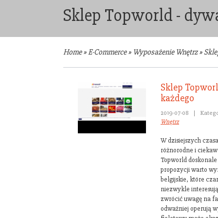
Sklep Topworld - dyw
Home
»
E-Commerce
»
Wyposażenie Wnętrz
»
Skle
Sklep Topworl
każdego
2019-07-08
|
Katego
Wnętrz
W dzisiejszych czas
różnorodne i ciekaw
Topworld doskonale
propozycji warto w
belgijskie, które cz
niezwykle interesuj
zwrócić uwagę na fa
odważniej operują 