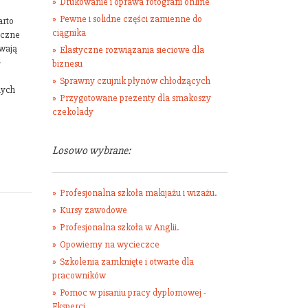
Drukowanie i oprawa fotografii online
Pewne i solidne części zamienne do
arto
ciągnika
yczne
ywają
Elastyczne rozwiązania sieciowe dla
-
biznesu
Sprawny czujnik płynów chłodzących
nych
Przygotowane prezenty dla smakoszy
czekolady
Losowo wybrane:
Profesjonalna szkoła makijażu i wizażu.
Kursy zawodowe
Profesjonalna szkoła w Anglii.
Opowiemy na wycieczce
Szkolenia zamknięte i otwarte dla
pracowników
Pomoc w pisaniu pracy dyplomowej -
Eksperci.