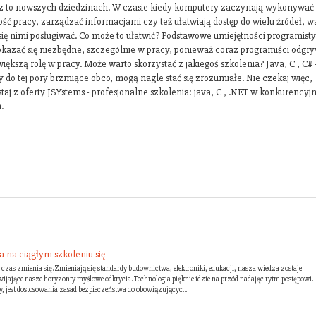
z to nowszych dziedzinach. W czasie kiedy komputery zaczynają wykonywać
ść pracy, zarządzać informacjami czy też ułatwiają dostęp do wielu źródeł, w
się nimi posługiwać. Co może to ułatwić? Podstawowe umiejętności programist
kazać się niezbędne, szczególnie w pracy, ponieważ coraz programiści odgr
iększą rolę w pracy. Może warto skorzystać z jakiegoś szkolenia? Java, C , C# 
 do tej pory brzmiące obco, mogą nagle stać się zrozumiałe. Nie czekaj więc,
taj z oferty JSYstems - profesjonalne szkolenia: java, C , .NET w konkurencyj
.
 na ciągłym szkoleniu się
 czas zmienia się. Zmieniają się standardy budownictwa, elektroniki, edukacji, nasza wiedza zostaje
ijające nasze horyzonty myślowe odkrycia. Technologia pięknie idzie na przód nadając rytm postępowi.
y, jest dostosowania zasad bezpieczeństwa do obowiązującyc...