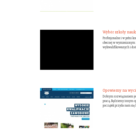
Wybór szkoły nauk
Profesjonalne i w pełni k
obecnej w wymienionym mi
wykwalifikowanych i doś
Opowiemy na wyc
Dobrym rozwiązaniem jes
pracą. Będziemy innym op
początek przyda nam się k