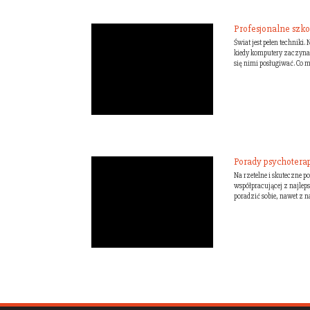
Profesjonalne szk
Świat jest pełen technik
kiedy komputery zaczynaj
się nimi posługiwać. Co m
Porady psychotera
Na rzetelne i skuteczne 
współpracującej z najleps
poradzić sobie, nawet z 