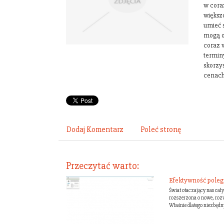
w cora
większo
umieć 
mogą o
coraz w
terminy
skorzys
cenach
Dodaj Komentarz
Poleć stronę
Przeczytać warto:
Efektywność polega
Świat otaczający nas cały
rozszerzona o nowe, rozw
Właśnie dlatego niezbędn