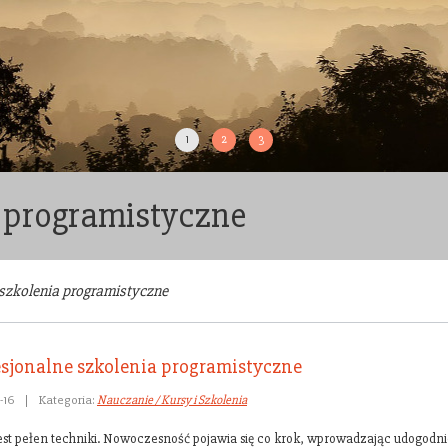
1
2
3
a programistyczne
 szkolenia programistyczne
esjonalne szkolenia programistyczne
-16
|
Kategoria:
Nauczanie / Kursy i Szkolenia
jest pełen techniki. Nowoczesność pojawia się co krok, wprowadzając udogodn