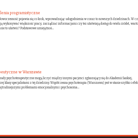
olenia programistyczne
i. Nowoczesność pojawia się co krok, wprowadzając udogodnienia w coraz to nowszych dziedzinach. W cz
ą wykonywać większość pracy, zarządzać informacjami czy też ułatwiają dostęp do wielu źródeł, wart
oże to ułatwić? Podstawowe umiejętnoś...
peutyczne w Warszawie
porady psychoterapeutyczne mogą liczyć między innymi pacjenci zgłaszający się do Akademii Saskiej,
zej klasy specjalistami z tej dziedziny. Współczesna psychoterapia (Warszawa) jest w stanie szybko i efe
najtrudniejszymi problemami emocjonalnymi i psychosoma...