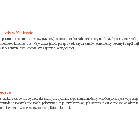
i jazdy w Krakowie
ompetentne szkolenie kierowców (Kraków) to przedmiot działalności szkoły nauki jazdy, o nazwie Szofer,
eście od kilkunastu lat. Najwyższa jakość przeprowadzanych kursów, konkurencyjne ceny i zespół najl
wiadczonych instruktorów jazdy sprawia, że wyróżnion...
ieczce
t też kurs kierownik wycieczek szkolnych, Bytom. Dzięki niemu możemy w końcu połączyć swoją pasję
owiadać o różnych miejscach, pokazywać im je i przekonywać, jak wspaniałe jest to miejsce. W takim ra
urs kierownik wycieczek szkolnych, Bytom. To na ni...