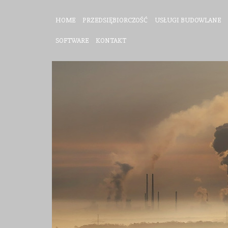
HOME
PRZEDSIĘBIORCZOŚĆ
USŁUGI BUDOWLANE
SOFTWARE
KONTAKT