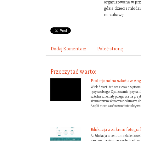
organizowane w prz
gdzie dzieci i młod
na zabawę.
Dodaj Komentarz
Poleć stronę
Przeczytać warto:
Profesjonalna szkoła w Angl
Wiele dzieci i ich rodziców często n
języka obcego. Opanowanie języka nie
szkolne schematy polegające na przy
słownictwem skutecznie odstrasza do
Anglii może zaoferować interaktywne 
Edukacja z zakresu fotografi
As Edukacja to centrum szkoleniowe 
zapoznania się z naszą ofertą edukac