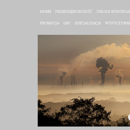
HOME
PRZEDSIĘBIORCZOŚĆ
USŁUGI BUDOWLA
PROMOCJA
GRY
SPECJALIZACJA
WYPOCZYNE