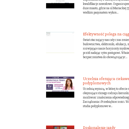
kwalifikacje zawodowe. Organizujemy 
duże miasto, gdzie na ul.Mariackiej 33 
wielkim pasjonatem wykon...
Efektywność polega na ciąg
Świat otaczający nas cały czas zmieni
budownictwa, elektroniki, edukacji, 
rozwijające nasze horyzonty myślowe 
przód nadając rytm postępowi. Właśni
bezpieczeństwa do obowiązującyc...
Uczelnia oferująca ciekawe
podyplomowych
Uczelnią wyższą, w której to oferci
obejmujące różnego rodzaju kierunki
możliwość znalezienia odpowiedniego 
Zarządzania i Przedsiębiorczości. 
studia podyplomowe w...
Doskonalenie jazdy