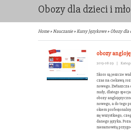
Obozy dla dzieci i mł
Home
»
Nauczanie
»
Kursy Językowe
»
Obozy dla d
obozy angloj
2019-08-29
|
Katego
Skoro są jeszcze wa
czas na ciekawą ro
nowego. Zwłaszcza d
nudy, dlatego specja
obozy anglojęzyczne
nowego, a do tego p
okiem profesjonalny
się wszystkiego, cz
danego języka. Poza
niesamowitą przygod