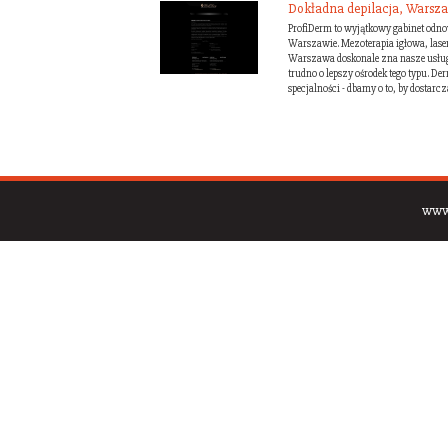
Dokładna depilacja, Warsz
ProfiDerm to wyjątkowy gabinet odno
Warszawie. Mezoterapia igłowa, lasero
Warszawa doskonale zna nasze usługi 
trudno o lepszy ośrodek tego typu. De
specjalności - dbamy o to, by dostarcz
www