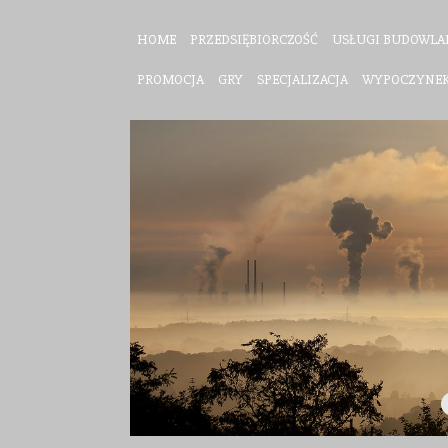
HOME
PRZEDSIĘBIORCZOŚĆ
USŁUGI BUDOWLA
PROMOCJA
GRY
SPECJALIZACJA
WYPOCZYNE