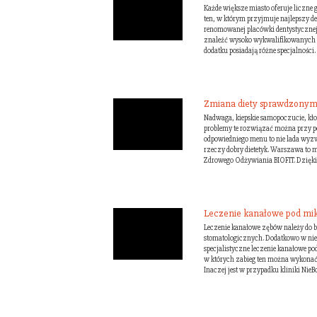
Każde większe miasto oferuje liczne 
ten, w którym przyjmuje najlepszy d
renomowanej placówki dentystycznej
znaleźć wysoko wykwalifikowanych i
dodatku posiadają różne specjalności. 
Zmiana diety sprawdzonym
Nadwaga, kiepskie samopoczucie, kł
problemy te rozwiązać można przy p
odpowiedniego menu to nie lada wyz
rzeczy dobry dietetyk. Warszawa to 
Zdrowego Odżywiania BIOFIT. Dzięki t
Leczenie kanałowe pod mi
Leczenie kanałowe zębów należy do
stomatologicznych. Dodatkowo w niek
specjalistyczne leczenie kanałowe p
w których zabieg ten można wykonać,
Inaczej jest w przypadku kliniki NieBoD