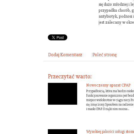
się dużo młodziej i l
przypadku chorób, g
antybiotyk, podnosi
jest zalecany w okre
Dodaj Komentarz
Poleć stronę
Przeczytać warto:
Nowoczesny aparat CPAP
Przypadłością, która ma bardzo niek
funkcjonowanie organizmu jest bezd
miejsce wielokrotnie w ciągu nocy. P
się zmęczony. Sposobem na radzenie s
i maski CPAP. Dzięki nim można...
Wysokiej jakości usługi sto