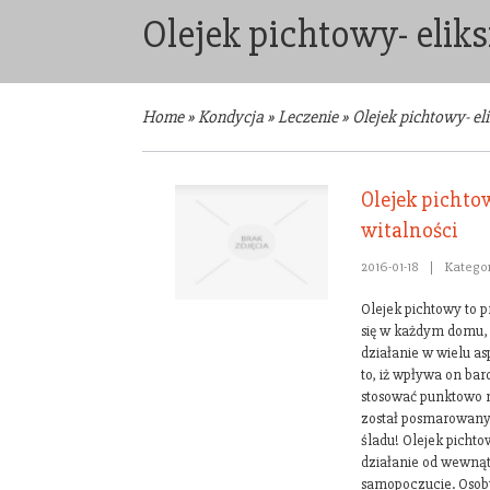
Olejek pichtowy- eliks
Home
»
Kondycja
»
Leczenie
»
Olejek pichtowy- eli
Olejek pichtow
witalności
2016-01-18
|
Kategor
Olejek pichtowy to p
się w każdym domu,
działanie w wielu as
to, iż wpływa on ba
stosować punktowo n
został posmarowany
śladu! Olejek picht
działanie od wewnąt
samopoczucie. Osoby,