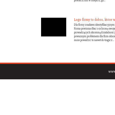
powierzchni w miejscu, gd...
Logo firmy to dobro, któr
Dla firmy znakiem identyfikacyjnym j
Firma powinna dbać o ochronę swoje
prowadzących skromną działalność je
poważnym problemem dla firm odnos
może powadzić to nawet do tragicz...
www