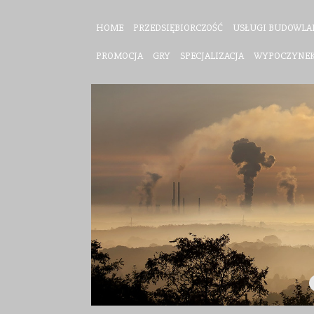
HOME
PRZEDSIĘBIORCZOŚĆ
USŁUGI BUDOWLA
PROMOCJA
GRY
SPECJALIZACJA
WYPOCZYNE