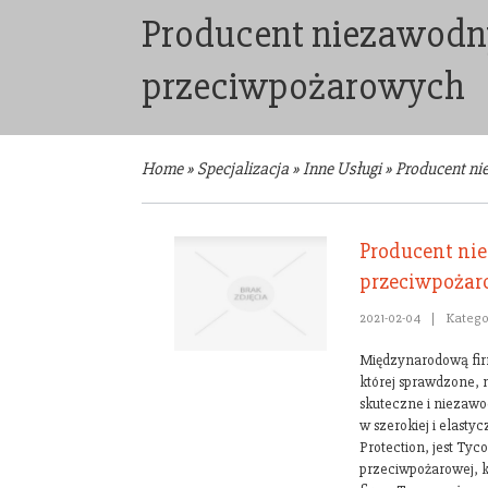
Producent niezawod
przeciwpożarowych
Home
»
Specjalizacja
»
Inne Usługi
»
Producent n
Producent n
przeciwpoża
2021-02-04
|
Katego
Międzynarodową firm
której sprawdzone, 
skuteczne i niezaw
w szerokiej i elasty
Protection, jest Ty
przeciwpożarowej, k