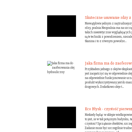
Skuteczne usuwanie rdzy z
Niewątpliwie jednym z najtrudniejsz
rdzy, pralnia Neopralnia ma na szczę
takich nieestetycznie wyglądających
są te techniki z powodzeniem, niezale
tkanina i to z równym powodze...
Jaka firma ma do zaoferowa
Przykładem jednego z olejów eksploat
jest zaopatrzyć się w odpowiednie ol
na odpowiednie funkcjonowanie ur
produkt wykorzystywany jest do masz
drogowych. Dodatkowo oleje t...
Eco Błysk - czystość pierws
Niekiedy będąc w sklepie wielkopow
to jest, że w tak potężnym budynku, t
czystość? Sprzątanie obiektów, szczeg
Zadanie może być szczególnie trudne