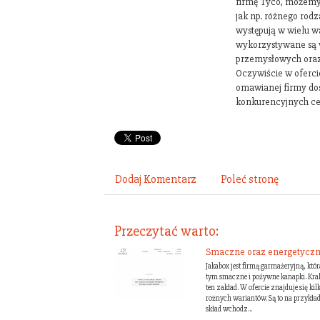
firmę Tyco, możemy 
jak np. różnego rodz
występują w wielu wa
wykorzystywane są w
przemysłowych ora
Oczywiście w oferci
omawianej firmy do
konkurencyjnych c
Dodaj Komentarz
Poleć stronę
Przeczytać warto:
Smaczne oraz energetyczne
Jakabox jest firmą garmażeryjną, któr
tym smaczne i pożywne kanapki. Krakó
ten zakład. W ofercie znajduje się ki
rożnych wariantów. Są to na przykł
skład wchodz...