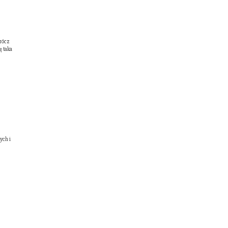
prócz
ę taka
ych i