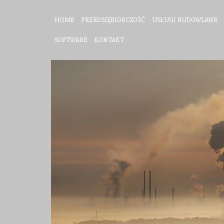
HOME
PRZEDSIĘBIORCZOŚĆ
USŁUGI BUDOWLANE
SOFTWARE
KONTAKT