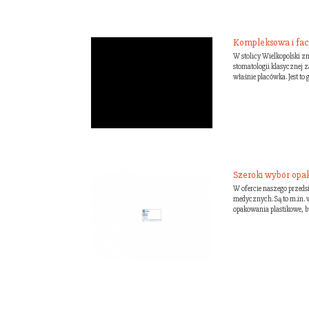
Kompleksowa i fac
W stolicy Wielkopolski z
stomatologii klasycznej z
właśnie placówka. Jest to
Szeroki wybór op
W ofercie naszego przed
medycznych. Są to m.in. 
opakowania plastikowe, bu