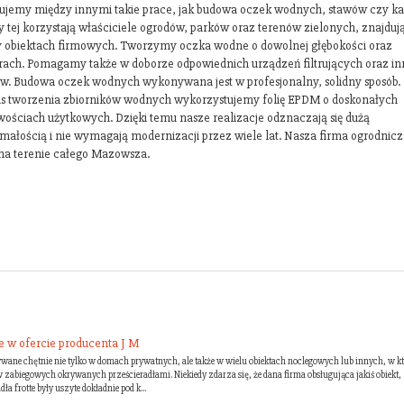
jemy między innymi takie prace, jak budowa oczek wodnych, stawów czy ka
ty tej korzystają właściciele ogrodów, parków oraz terenów zielonych, znajdu
zy obiektach firmowych. Tworzymy oczka wodne o dowolnej głębokości oraz
ach. Pomagamy także w doborze odpowiednich urządzeń filtrujących oraz i
ów. Budowa oczek wodnych wykonywana jest w profesjonalny, solidny sposób.
s tworzenia zbiorników wodnych wykorzystujemy folię EPDM o doskonałych
wościach użytkowych. Dzięki temu nasze realizacje odznaczają się dużą
małością i nie wymagają modernizacji przez wiele lat. Nasza firma ogrodnicz
 na terenie całego Mazowsza.
te w ofercie producenta J M
używane chętnie nie tylko w domach prywatnych, ale także w wielu obiektach noclegowych lub innych, w k
w zabiegowych okrywanych prześcieradłami. Niekiedy zdarza się, że dana firma obsługująca jakiś obiekt,
ła frotte były uszyte dokładnie pod k...