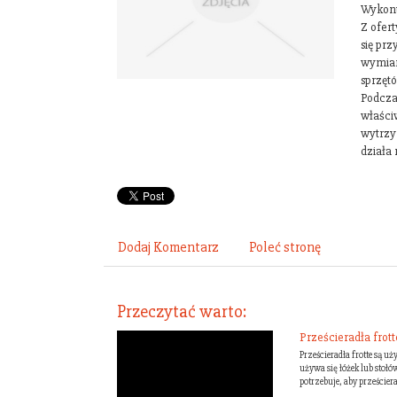
Wykonu
Z ofer
się pr
wymiar
sprzęt
Podcza
właści
wytrzy
działa
Dodaj Komentarz
Poleć stronę
Przeczytać warto:
Prześcieradła frot
Prześcieradła frotte są 
używa się łóżek lub stołó
potrzebuje, aby prześcierad