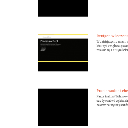
Rentgen w leczen
W dzisiejszych czasach m
lekarzy i zwiększają sza
pojawia się z dużym bólem
Pranie wodne i ch
Nasza Pralnia (Wilanów 
czy dywanów i wykładzin,
zawsze najwyższy standa