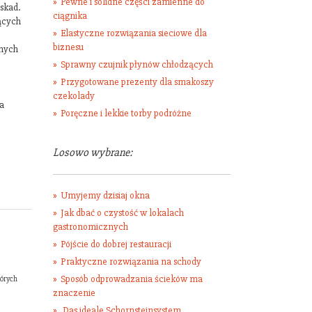
Pewne i solidne części zamienne do
skad.
ciągnika
jących
Elastyczne rozwiązania sieciowe dla
biznesu
nnych
Sprawny czujnik płynów chłodzących
Przygotowane prezenty dla smakoszy
czekolady
a
Poręczne i lekkie torby podróżne
Losowo wybrane:
Umyjemy dzisiaj okna
Jak dbać o czystość w lokalach
gastronomicznych
Pójście do dobrej restauracji
Praktyczne rozwiązania na schody
Sposób odprowadzania ścieków ma
tórych
znaczenie
Das ideale Schornsteinsystem