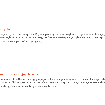
iu zębów
edycyna poszła bardzo do przodu. Cały czas pojawiają się nowe urządzenia medyczne, które ułatwiają 
nsę na wyleczenie pacjentów. W stomatologii bardzo ważny stał się rentgen zębów Szczecin. Czasami pac
 i wtedy trzeba postawić trafną diagnozę, ...
emiczne w okazyjnych cenach
- Warszawa) to zakład specjalizujący się w pracach związanych z czyszczeniem ubrań, domowych tek
 zawsze z dbałością, o najdrobniejsze detale. W parze z atrakcyjnymi i niewygórowanymi cenami, idzie 
rd obsługi, zamówienia składamy przede wszystkim dro...