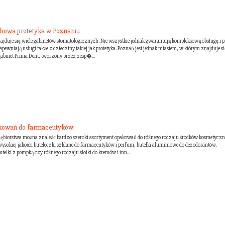
howa protetyka w Poznaniu
najduje się wiele gabinetów stomatologicznych. Nie wszystkie jednak gwarantują kompleksową obsługę i 
apewniają usługi także z dziedziny takiej jak protetyka. Poznań jest jednak miastem, w którym znajduje si
 gabinet Prima Dent, tworzony przez zesp�...
akowań do farmaceutyków
siębiorstwa można znaleźć bardzo szeroki asortyment opakowań do różnego rodzaju środków kosmetyczn
wysokiej jakości buteleczki szklane do farmaceutyków i perfum, butelki aluminiowe do dezodorantów,
telki z pompką czy różnego rodzaju słoiki do kremów i inn...