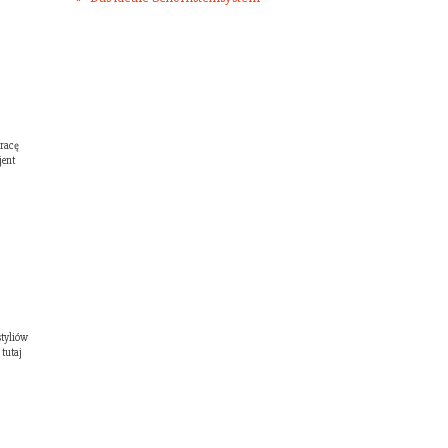
pracę
jent
styliów
tutaj