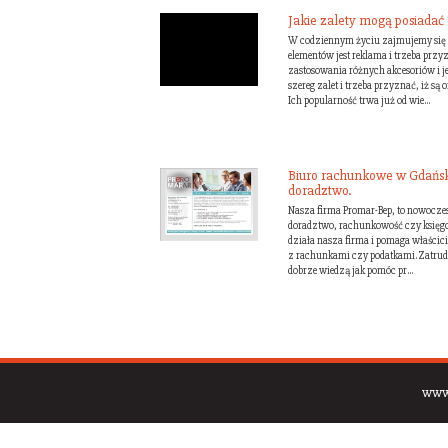
Jakie zalety mogą posiadać l
W codziennym życiu zajmujemy się 
elementów jest reklama i trzeba przy
zastosowania różnych akcesoriów i jed
szereg zalet i trzeba przyznać, iż 
Ich popularność trwa już od wie...
Biuro rachunkowe w Gdańsk
doradztwo.
Nasza firma Promar-Bep, to nowoczes
doradztwo, rachunkowość czy księgo
działa nasza firma i pomaga właści
z rachunkami czy podatkami. Zatrud
dobrze wiedzą jak pomóc pr...
www