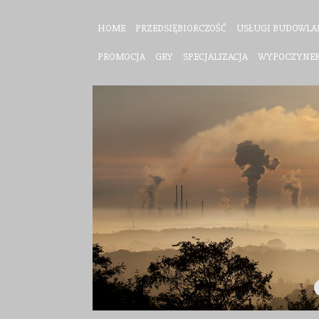
HOME
PRZEDSIĘBIORCZOŚĆ
USŁUGI BUDOWLA
PROMOCJA
GRY
SPECJALIZACJA
WYPOCZYNE