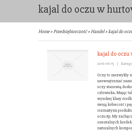
kajal do oczu w hurt
Home
»
Przedsiębiorczość
»
Handel
»
kajal do oc
kajal do oczu
2016-06-15
|
Katego
Oczy to niezwykły n
uzewnętrzniać nasze
oczy stanowią dosk
człowieka. Mając t
wysokiej klasy środ
swoją kobiecość i pi
rozmaitymi produkta
oczu itp. My zachęc
orientalnych kredek
naturalnych kompon