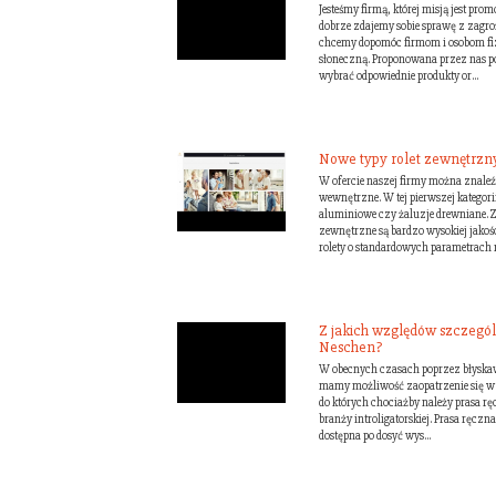
Jesteśmy firmą, której misją jest pro
dobrze zdajemy sobie sprawę z zagro
chcemy dopomóc firmom i osobom fiz
słoneczną. Proponowana przez nas 
wybrać odpowiednie produkty or...
Nowe typy rolet zewnętrzn
W ofercie naszej firmy można znaleź
wewnętrzne. W tej pierwszej kategorii
aluminiowe czy żaluzje drewniane. Z
zewnętrzne są bardzo wysokiej jakoś
rolety o standardowych parametrach n
Z jakich względów szczególn
Neschen?
W obecnych czasach poprzez błyskaw
mamy możliwość zaopatrzenie się w 
do których chociażby należy prasa r
branży introligatorskiej. Prasa ręczn
dostępna po dosyć wys...