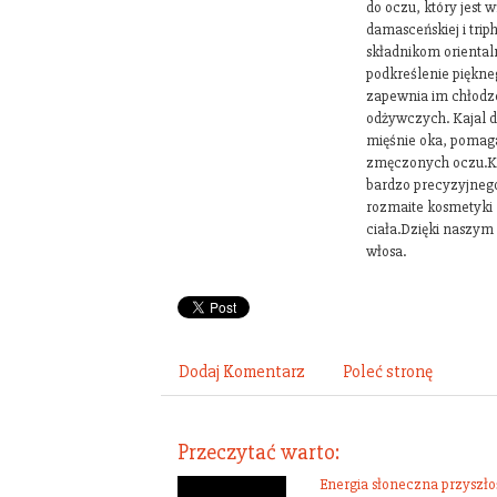
do oczu, który jest
damasceńskiej i trip
składnikom oriental
podkreślenie piękn
zapewnia im chłodze
odżywczych. Kajal d
mięśnie oka, pomaga
zmęczonych oczu.K
bardzo precyzyjneg
rozmaite kosmetyki 
ciała.Dzięki naszym
włosa.
Dodaj Komentarz
Poleć stronę
Przeczytać warto:
Energia słoneczna przyszło