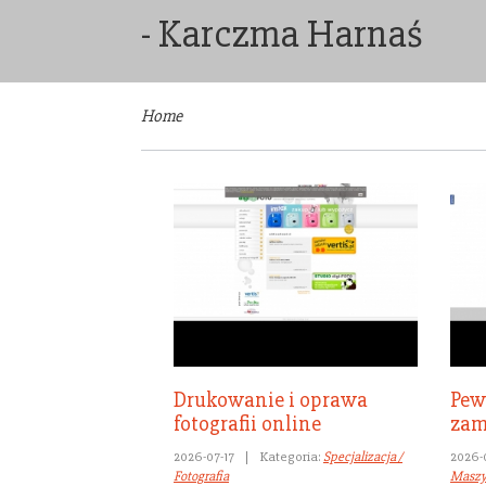
- Karczma Harnaś
Home
Drukowanie i oprawa
Pew
fotografii online
zam
2026-07-17
|
Kategoria:
Specjalizacja /
2026-
Fotografia
Masz