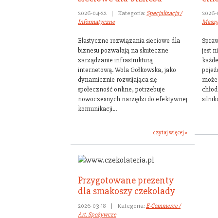
2026-04-22
|
Kategoria:
Specjalizacja /
2026-
Informatyczne
Masz
Elastyczne rozwiązania sieciowe dla
Spraw
biznesu pozwalają na skuteczne
jest 
zarządzanie infrastrukturą
każde
internetową. Wola Gołkowska, jako
pojeź
dynamicznie rozwijająca się
może 
społeczność online, potrzebuje
chłod
nowoczesnych narzędzi do efektywnej
silnika
komunikacji...
czytaj więcej »
Przygotowane prezenty
dla smakoszy czekolady
2026-03-18
|
Kategoria:
E-Commerce /
Art. Spożywcze