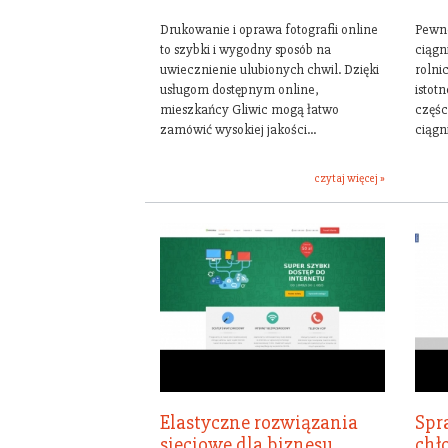
Drukowanie i oprawa fotografii online
Pewne
to szybki i wygodny sposób na
ciągn
uwiecznienie ulubionych chwil. Dzięki
rolni
usługom dostępnym online,
istotn
mieszkańcy Gliwic mogą łatwo
częśc
zamówić wysokiej jakości...
ciągni
czytaj więcej »
Elastyczne rozwiązania
Spr
sieciowe dla biznesu
chł