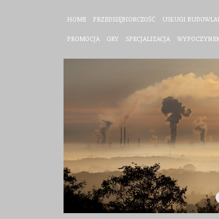
HOME
PRZEDSIĘBIORCZOŚĆ
USŁUGI BUDOWLA
PROMOCJA
GRY
SPECJALIZACJA
WYPOCZYNE